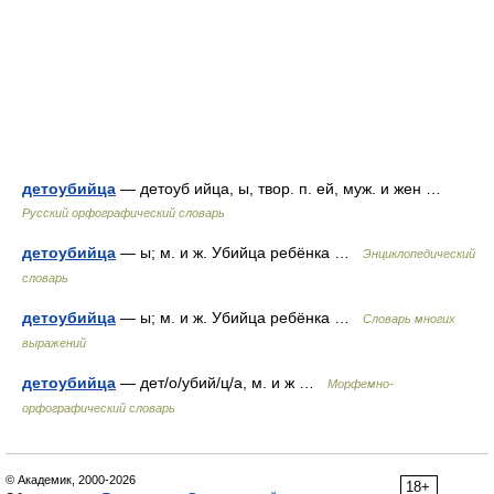
детоубийца
— детоуб ийца, ы, твор. п. ей, муж. и жен …
Русский орфографический словарь
детоубийца
— ы; м. и ж. Убийца ребёнка …
Энциклопедический
словарь
детоубийца
— ы; м. и ж. Убийца ребёнка …
Словарь многих
выражений
детоубийца
— дет/о/убий/ц/а, м. и ж …
Морфемно-
орфографический словарь
© Академик, 2000-2026
18+