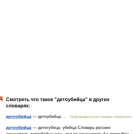
Смотреть что такое "детоубийца" в других
словарях:
детоубийца
— детоубийца …
Орфографический словарь-справочник
детоубийца
— детогубица, убийца Словарь русских
синонимов. детоубийца сущ., кол во синонимов: 4 • детогубец