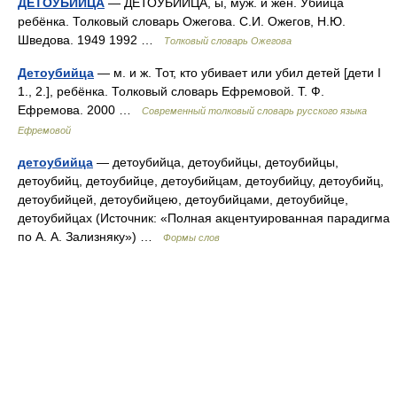
ДЕТОУБИЙЦА
— ДЕТОУБИЙЦА, ы, муж. и жен. Убийца
ребёнка. Толковый словарь Ожегова. С.И. Ожегов, Н.Ю.
Шведова. 1949 1992 …
Толковый словарь Ожегова
Детоубийца
— м. и ж. Тот, кто убивает или убил детей [дети I
1., 2.], ребёнка. Толковый словарь Ефремовой. Т. Ф.
Ефремова. 2000 …
Современный толковый словарь русского языка
Ефремовой
детоубийца
— детоубийца, детоубийцы, детоубийцы,
детоубийц, детоубийце, детоубийцам, детоубийцу, детоубийц,
детоубийцей, детоубийцею, детоубийцами, детоубийце,
детоубийцах (Источник: «Полная акцентуированная парадигма
по А. А. Зализняку») …
Формы слов