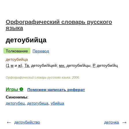
Орфографический словарь русского
языка
детоубийца
Толкование
Перевод
детоубийца
(
1
м
и
ж
),
Тв.
детоуб
и/
йцей;
мн.
детоуб
и/
йцы,
Р.
детоуб
и/
йц
Орфографический словарь русского языка
.
2006
.
Игры ⚽
Поможем написать реферат
Синонимы
:
детогубец
,
детогубица
,
убийца
детоубийство
деточка