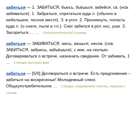
забиться
— 1. ЗАБИТЬСЯ, бьюсь, бьёшься; забейся; св. (нсв.
забиваться). 1. Забраться, спрятаться куда л. (обычно в
небольшое, тесное место). З. в угол. 2. Проникнуть, попасть
куда л. (о снеге, пыли и т.п.). Снег забился в рот, нос, уши. 3.
Засориться,… …
Энциклопедический словарь
забиться
— ЗАБИВАТЬСЯ, аюсь, аешься; несов. (сов.
ЗАБИТЬСЯ, забьюсь, забьёшься), с кем, на сколько.
Договариваться о встрече, назначать свидание. От забивать, 1
…
Словарь русского арго
забиться
— [5/0] Договориться о встрече. Есть предложение –
забиться на воскресенье! Молодежный сленг,
Общеупотребительное …
Cловарь современной лексики, жаргона и
сленга