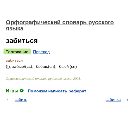
Орфографический словарь русского
языка
забиться
Толкование
Перевод
забиться
(
I
), забь
ю/
(сь), -бьёшь(ся), -бь
ю/
т(ся)
Орфографический словарь русского языка
.
2006
.
Игры ⚽
Поможем написать реферат
забить
забияка