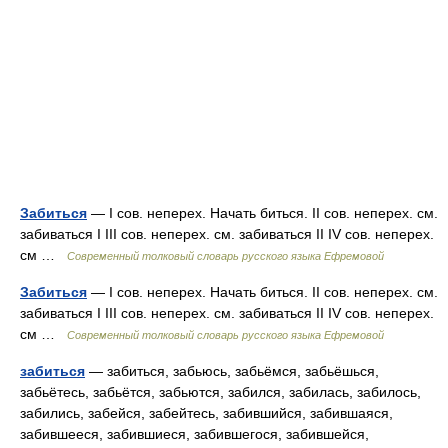
Забиться
— I сов. неперех. Начать биться. II сов. неперех. см.
забиваться I III сов. неперех. см. забиваться II IV сов. неперех.
см …
Современный толковый словарь русского языка Ефремовой
Забиться
— I сов. неперех. Начать биться. II сов. неперех. см.
забиваться I III сов. неперех. см. забиваться II IV сов. неперех.
см …
Современный толковый словарь русского языка Ефремовой
забиться
— забиться, забьюсь, забьёмся, забьёшься,
забьётесь, забьётся, забьются, забился, забилась, забилось,
забились, забейся, забейтесь, забившийся, забившаяся,
забившееся, забившиеся, забившегося, забившейся,