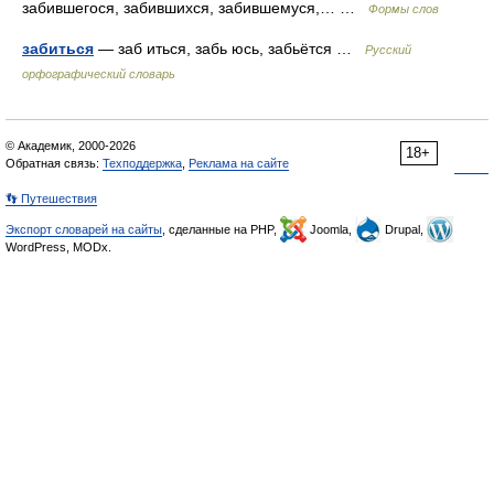
забившегося, забившихся, забившемуся,… …
Формы слов
забиться
— заб иться, забь юсь, забьётся …
Русский
орфографический словарь
© Академик, 2000-2026
18+
Обратная связь:
Техподдержка
,
Реклама на сайте
👣 Путешествия
Экспорт словарей на сайты
, сделанные на PHP,
Joomla,
Drupal,
WordPress, MODx.