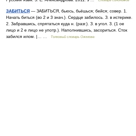
Словарь синонимов
ЗАБИТЬСЯ
— ЗАБИТЬСЯ, бьюсь, бьёшься; бейся; совер. 1.
Начать биться (во 2 и 3 знач.). Сердце забилось. З. в истерике.
2. Забравшись, спрятаться куда н. (разг.). З. в угол. 3. (1 ое
лицо и 2 е лицо не употр.). Наполнившись, засориться. Сток
забился илом. |… …
Толковый словарь Ожегова