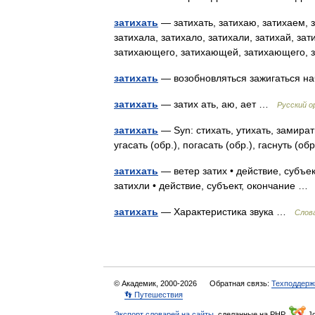
затихать
— затихать, затихаю, затихаем, з
затихала, затихало, затихали, затихай, з
затихающего, затихающей, затихающего
затихать
— возобновляться зажигаться н
затихать
— затих ать, аю, ает …
Русский о
затихать
— Syn: стихать, утихать, замирать
угасать (обр.), погасать (обр.), гаснуть (о
затихать
— ветер затих • действие, субъек
затихли • действие, субъект, окончание 
затихать
— Характеристика звука …
Слова
© Академик, 2000-2026
Обратная связь:
Техподдерж
👣 Путешествия
Экспорт словарей на сайты
, сделанные на PHP,
Jo