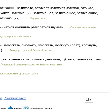
атихаешь, затихаете, затихает, затихают, затихая, затихал,
атихайте, затихающий, затихающая, затихающее, затихающие,
, затихающих,… …
Формы слов
ачинаться оживлять разгораться шуметь …
Словарь антонимов
рфографический словарь
, замолкать, смолкать, умолкать, молкнуть (поэт.), глохнуть,
бр.) …
Тезаурус русской деловой лексики
т, окончание затихли шаги • действие, субъект, окончание шаги
…
Глагольной сочетаемости непредметных имён
рь синонимов русского языка
ка
,
Реклама на сайте
18+
omla,
Drupal,
WordPress, MODx.