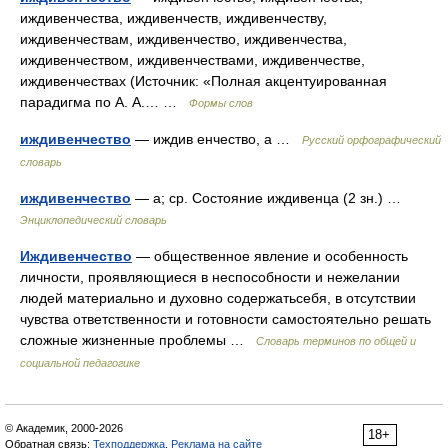
иждивенчества, иждивенчеств, иждивенчеству,
иждивенчествам, иждивенчество, иждивенчества,
иждивенчеством, иждивенчествами, иждивенчестве,
иждивенчествах (Источник: «Полная акцентуированная
парадигма по А. А.… …
Формы слов
иждивенчество
— иждив енчество, а …
Русский орфографический
словарь
иждивенчество
— а; ср. Состояние иждивенца (2 зн.) …
Энциклопедический словарь
Иждивенчество
— общественное явление и особенность
личности, проявляющиеся в неспособности и нежелании
людей материально и духовно содержатьсебя, в отсутствии
чувства ответственности и готовности самостоятельно решать
сложные жизненные проблемы …
Словарь терминов по общей и
социальной педагогике
© Академик, 2000-2026
18+
Обратная связь:
Техподдержка
,
Реклама на сайте