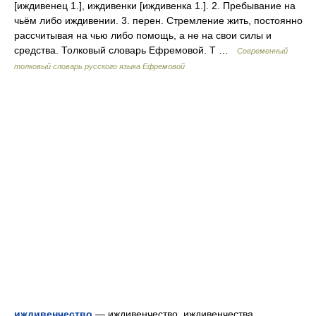
[иждивенец 1.], иждивенки [иждивенка 1.]. 2. Пребывание на
чьём либо иждивении. 3. перен. Стремление жить, постоянно
рассчитывая на чью либо помощь, а не на свои силы и
средства. Толковый словарь Ефремовой. Т …
Современный
толковый словарь русского языка Ефремовой
иждивенчество
— иждивенчество, иждивенчества,