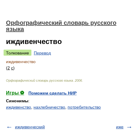
Орфографический словарь русского
языка
иждивенчество
Толкование
Перевод
иждивенчество
(
2
с
)
Орфографический словарь русского языка
.
2006
.
Игры ⚽
Поможем сделать НИР
Синонимы
:
иждивенство
,
нахлебничество
,
потребительство
иждивенческий
иже