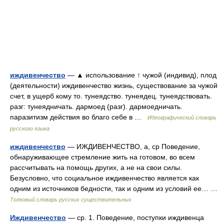
иждивенчество
— ▲ использование ↑ чужой (индивид), плод
(деятельности) иждивенчество жизнь, существование за чужой
счет, в ущерб кому то. тунеядство. тунеядец. тунеядствовать.
разг: тунеядничать. дармоед (разг). дармоедничать.
паразитизм действия во благо себе в …
Идеографический словарь
русского языка
иждивенчество
— ИЖДИВЕНЧЕСТВО, а, ср Поведение,
обнаруживающее стремление жить на готовом, во всем
рассчитывать на помощь других, а не на свои силы.
Безусловно, что социальное иждивенчество является как
одним из источников бедности, так и одним из условий ее… …
Толковый словарь русских существительных
Иждивенчество
— ср. 1. Поведение, поступки иждивенца