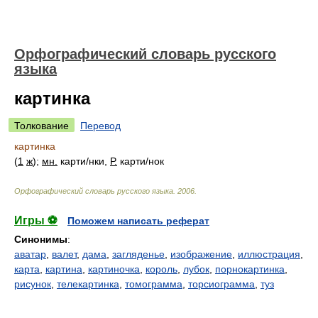
Орфографический словарь русского
языка
картинка
Толкование
Перевод
картинка
(
1
ж
);
мн.
карт
и/
нки,
Р.
карт
и/
нок
Орфографический словарь русского языка
.
2006
.
Игры ⚽
Поможем написать реферат
Синонимы
:
аватар
,
валет
,
дама
,
загляденье
,
изображение
,
иллюстрация
,
карта
,
картина
,
картиночка
,
король
,
лубок
,
порнокартинка
,
рисунок
,
телекартинка
,
томограмма
,
торсиограмма
,
туз