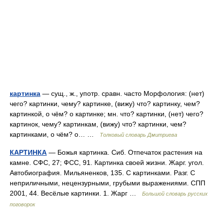
картинка
— сущ., ж., употр. сравн. часто Морфология: (нет)
чего? картинки, чему? картинке, (вижу) что? картинку, чем?
картинкой, о чём? о картинке; мн. что? картинки, (нет) чего?
картинок, чему? картинкам, (вижу) что? картинки, чем?
картинками, о чём? о… …
Толковый словарь Дмитриева
КАРТИНКА
— Божья картинка. Сиб. Отпечаток растения на
камне. СФС, 27; ФСС, 91. Картинка своей жизни. Жарг. угол.
Автобиография. Мильяненков, 135. С картинками. Разг. С
неприличными, нецензурными, грубыми выражениями. СПП
2001, 44. Весёлые картинки. 1. Жарг …
Большой словарь русских
поговорок