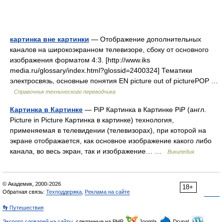
картинка вне картинки
— Отображение дополнительных
каналов на широкоэкранном телевизоре, сбоку от основного
изображения форматом 4:3. [http://www.iks
media.ru/glossary/index.html?glossid=2400324] Тематики
электросвязь, основные понятия EN picture out of picturePOP …
Справочник технического переводчика
Картинка в Картинке
— PiP Картинка в Картинке PiP (англ.
Picture in Picture Картинка в картинке) технология,
применяемая в телевидении (телевизорах), при которой на
экране отображается, как основное изображение какого либо
канала, во весь экран, так и изображение… …
Википедия
© Академик, 2000-2026
18+
Обратная связь:
Техподдержка
,
Реклама на сайте
👣 Путешествия
Экспорт словарей на сайты
, сделанные на PHP,
Joomla,
Drupal,