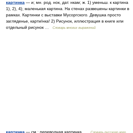
картинка
— и; мн. род. нок, дат. нкам; ж. 1) уменьш. к картина
1), 2), 4); маленькая картина. На стенах развешены картинки в
рамках. Картинки с выставки Мусоргского. Девушка просто
загляденье, карти/нка! 2) Рисунок, иллюстрация в книге или
отдельный рисунок …
Словарь многих выражений
картинка
— см.: переводная картинка …
Словарь русского арго