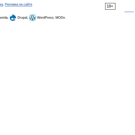
ка
,
Реклама на сайте
18+
omla,
Drupal,
WordPress, MODx.