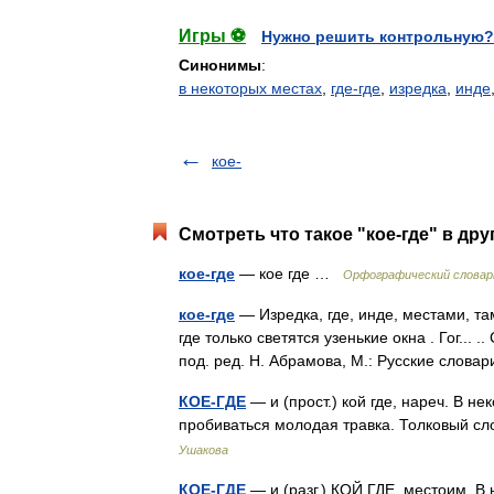
Игры ⚽
Нужно решить контрольную?
Синонимы
:
в некоторых местах
,
где-где
,
изредка
,
инде
кое-
Смотреть что такое "кое-где" в дру
кое-где
— кое где …
Орфографический словар
кое-где
— Изредка, где, инде, местами, там 
где только светятся узенькие окна . Гог...
под. ред. Н. Абрамова, М.: Русские сло
КОЕ-ГДЕ
— и (прост.) кой где, нареч. В н
пробиваться молодая травка. Толковый с
Ушакова
КОЕ-ГДЕ
— и (разг.) КОЙ ГДЕ, местоим. В 