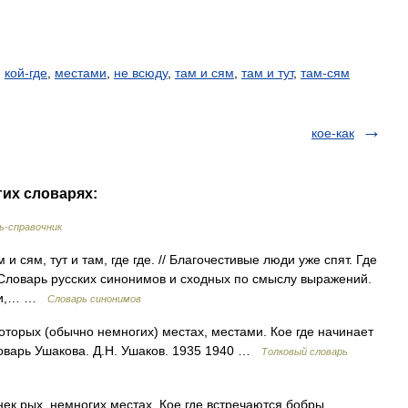
,
кой-где
,
местами
,
не всюду
,
там и сям
,
там и тут
,
там-сям
кое-как
гих словарях:
ь-справочник
и сям, тут и там, где где. // Благочестивые люди уже спят. Где
 .. Словарь русских синонимов и сходных по смыслу выражений.
вари,… …
Словарь синонимов
екоторых (обычно немногих) местах, местами. Кое где начинает
ловарь Ушакова. Д.Н. Ушаков. 1935 1940 …
Толковый словарь
нек рых, немногих местах. Кое где встречаются бобры.