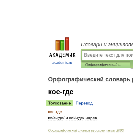
Словари и энциклоп
academic.ru
Орфографический словарь русского языка
Орфографический словарь 
кое-где
Толкование
Перевод
кое
-
где
к
о
/
е
-
гд
е
/
и
кой
-
гд
е
/
нареч
.
Орфографический
словарь
русского
языка
.
2006
.