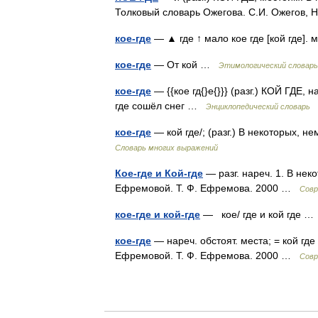
Толковый словарь Ожегова. С.И. Ожегов,
кое-где
— ▲ где ↑ мало кое где [кой где].
кое-где
— От кой …
Этимологический словарь
кое-где
— {{кое гд{}е{}}} (разг.) КОЙ ГДЕ,
где сошёл снег …
Энциклопедический словарь
кое-где
— кой где/; (разг.) В некоторых, 
Словарь многих выражений
Кое-где и Кой-где
— разг. нареч. 1. В нек
Ефремовой. Т. Ф. Ефремова. 2000 …
Совр
кое-где и кой-где
— кое/ где и кой где 
кое-где
— нареч. обстоят. места; = кой гд
Ефремовой. Т. Ф. Ефремова. 2000 …
Совр