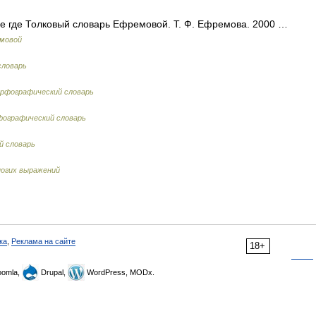
 кое где Толковый словарь Ефремовой. Т. Ф. Ефремова. 2000 …
емовой
словарь
рфографический словарь
фографический словарь
й словарь
ногих выражений
ка
,
Реклама на сайте
18+
omla,
Drupal,
WordPress, MODx.