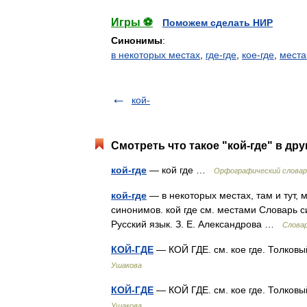
Игры ⚽
Поможем сделать НИР
Синонимы
:
в некоторых местах
,
где-где
,
кое-где
,
мест
кой-
Смотреть что такое "кой-где" в дру
кой-где
— кой где …
Орфографический словар
кой-где
— в некоторых местах, там и тут, м
синонимов. кой где см. местами Словарь с
Русский язык. З. Е. Александрова …
Слова
КОЙ-ГДЕ
— КОЙ ГДЕ. см. кое где. Толков
Ушакова
КОЙ-ГДЕ
— КОЙ ГДЕ. см. кое где. Толков
Ушакова