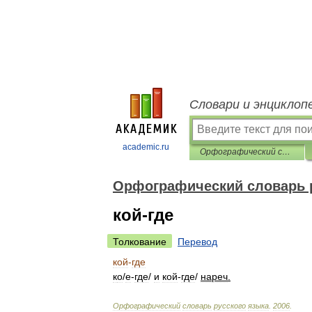
Словари и энциклоп
academic.ru
Орфографический словарь русского языка
Орфографический словарь 
кой-где
Толкование
Перевод
кой
-
где
к
о
/
е
-
гд
е
/
и
кой
-
гд
е
/
нареч
.
Орфографический
словарь
русского
языка
.
2006
.