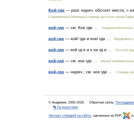
Кой-где
— разг. нареч. обстоят. места; =
Современный толковый словарь русского языка Ефр
кой-где
— см. Кое где …
Энциклопедический 
кой-где
— кой/ где и кое/ где …
Морфемно-о
кой-где
— кой гд е и к ое гд е …
Русский ор
кой-где́
— см. кое где …
Малый академически
кой-где
— нареч.; см. кое где …
Словарь м
© Академик, 2000-2026
Обратная связь:
Техподдерж
👣 Путешествия
Экспорт словарей на сайты
, сделанные на PHP,
Jo