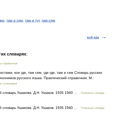
ами
,
там и сям
,
там и тут
,
там-сям
кой-как
гих словарях:
ь-справочник
естами, кое где, там сям, где где, там и сям Словарь русских
инонимов русского языка. Практический справочник. М.:
рь синонимов
ый словарь Ушакова. Д.Н. Ушаков. 1935 1940 …
Толковый словарь
ый словарь Ушакова. Д.Н. Ушаков. 1935 1940 …
Толковый словарь