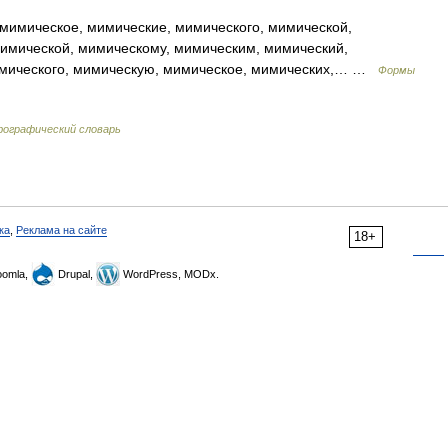
мимическое, мимические, мимического, мимической,
мимической, мимическому, мимическим, мимический,
имического, мимическую, мимическое, мимических,… …
Формы
фографический словарь
ка
,
Реклама на сайте
18+
omla,
Drupal,
WordPress, MODx.