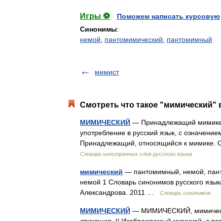
Игры ⚽
Поможем написать курсовую
Синонимы
:
немой
,
пантомимический
,
пантомимный
мимист
Смотреть что такое "мимический" 
МИМИЧЕСКИЙ
— Принадлежащий мимике.
употребление в русский язык, с означени
Принадлежащий, относящийся к мимике. 
Словарь иностранных слов русского языка
мимический
— пантомимный, немой, пант
немой 1 Словарь синонимов русского языка.
Александрова. 2011 …
Словарь синонимов
МИМИЧЕСКИЙ
— МИМИЧЕСКИЙ, мимическая