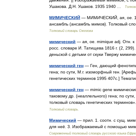
движения. || Изображаемый мимикой, с п
Ушакова. Д.Н. Ушаков. 1935 1940 …
Толков
МИМИЧЕСКИЙ
— МИМИЧЕСКИЙ, ая, ое. 1. 
ансамбль (ансамбль мимов). Толковый сл
Толковый словарь Ожегова
мимический
— ая, ое. mimique adj. Отн. 
росс. словаре И. Татищева 1816 г. (2, 299).
деньской с детьми от скуки Твержу мимич
мимический ген
— Ген, дающий фенотипич
гена; по сути, М.г. изоморфный ген. [Ареф
генетических терминов 1995 407с.] Темат
мимический ген
— mimic gene мимический
таковому др. (неаллельного) гена; по сути
толковый словарь генетических терминов
Толковый словарь.
Мимический
— прил. 1. соотн. с сущ. ми
для неё. 3. Изображаемый с помощью мим
Современный толковый словарь русского языка Ефр