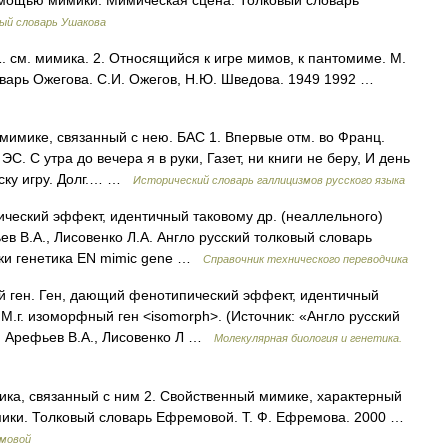
омощью мимики. Мимическая сцена. Толковый словарь
ый словарь Ушакова
см. мимика. 2. Относящийся к игре мимов, к пантомиме. М.
оварь Ожегова. С.И. Ожегов, Н.Ю. Шведова. 1949 1992 …
к мимике, связанный с нею. БАС 1. Впервые отм. во Франц.
 ЭС. С утра до вечера я в руки, Газет, ни книги не беру, И день
еску игру. Долг.… …
Исторический словарь галлицизмов русского языка
еский эффект, идентичный таковому др. (неаллельного)
ьев В.А., Лисовенко Л.А. Англо русский толковый словарь
ики генетика EN mimic gene …
Справочник технического переводчика
 ген. Ген, дающий фенотипический эффект, идентичный
, М.г. изоморфный ген <isomorph>. (Источник: «Англо русский
». Арефьев В.А., Лисовенко Л …
Молекулярная биология и генетика.
мика, связанный с ним 2. Свойственный мимике, характерный
ики. Толковый словарь Ефремовой. Т. Ф. Ефремова. 2000 …
емовой