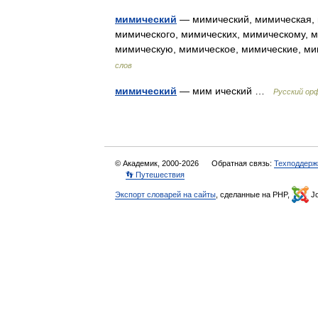
мимический
— мимический, мимическая, 
мимического, мимических, мимическому, 
мимическую, мимическое, мимические, м
слов
мимический
— мим ический …
Русский ор
© Академик, 2000-2026
Обратная связь:
Техподдерж
👣 Путешествия
Экспорт словарей на сайты
, сделанные на PHP,
Jo