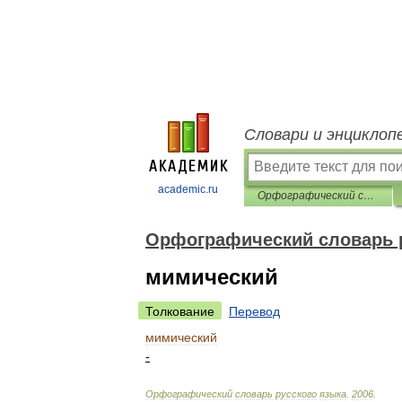
Словари и энциклоп
academic.ru
Орфографический словарь русского языка
Орфографический словарь 
мимический
Толкование
Перевод
мимический
-
Орфографический
словарь
русского
языка
.
2006
.