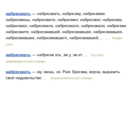
набрюзжать
— набрюзжать, набрюзжу, набрюзжим,
набрюзжишь, набрюзжите, набрюзжит, набрюзжат, набрюзжа,
набрюзжал, набрюзжала, набрюзжало, набрюзжали, набрюзжи,
набрюзжите, набрюзжавший, набрюзжавшая, набрюзжавшее,
набрюзжавшие, набрюзжавшего, набрюзжавшей,… …
Формы
слов
набрюзжать
— набрюзж ать, зж у, зж ит …
Русский
орфографический словарь
набрюзжать
— жу, жишь; св. Разг. Брюзжа, ворча, выразить
своё недовольство …
Энциклопедический словарь