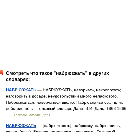
Смотреть что такое "набрюзжать" в других
словарях:
НАБРЮЗЖАТЬ
— НАБРЮЗЖАТЬ, наворчать, накропотать;
наговорить в досаде, неудовольствии много неласкового.
Набрюзжаться, наворчаться вволю. Набрюзжанье ср., ·длит.
действие по гл. Толковый словарь Даля. В.И. Даль. 1863 1866
…
Толковый словарь Даля
НАБРЮЗЖАТЬ
— [набрюжьжять], набрюзжу, набрюзжишь,
совер. (разг.). Брюзжа, наговорить, наворчать. Толковый