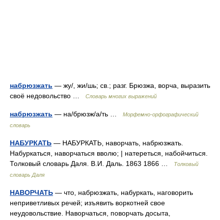
набрюзжать
— жу/, жи/шь; св.; разг. Брюзжа, ворча, выразить
своё недовольство …
Словарь многих выражений
набрюзжать
— на/брюзж/а/ть …
Морфемно-орфографический
словарь
НАБУРКАТЬ
— НАБУРКАТЬ, наворчать, набрюзжать.
Набуркаться, наворчаться вволю; | натереться, набойчиться.
Толковый словарь Даля. В.И. Даль. 1863 1866 …
Толковый
словарь Даля
НАВОРЧАТЬ
— что, набрюзжать, набуркать, наговорить
неприветливых речей; изъявить воркотней свое
неудовольствие. Наворчаться, поворчать досыта,