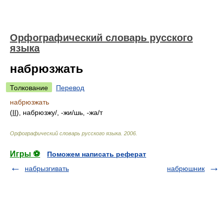
Орфографический словарь русского
языка
набрюзжать
Толкование
Перевод
набрюзжать
(
II
), набрюзж
у/
, -ж
и/
шь, -ж
а/
т
Орфографический словарь русского языка
.
2006
.
Игры ⚽
Поможем написать реферат
набрызгивать
набрюшник