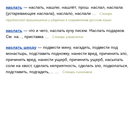
наслать
— наслать, нашлю, нашлёт; прош. наслал, наслала
(устаревающее наслала), наслало, наслали …
Словарь
трудностей произношения и ударения в современном русском языке
наслать
— что и чего, наслать кучу писем. Наслать подарков.
См. на..., приставка …
Словарь управления
наслать шкоду
— подвести мину, нагадить, подвести под
монастырь, подставить подножку, нанести вред, причинить зло,
причинить вред, нанести ущерб, причинить ущерб, насыпать
соли на хвост, сделать неприятность, сделать зло, подкопаться,
подставить, подгадить,… …
Словарь синонимов