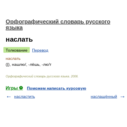
Орфографический словарь русского
языка
наслать
Толкование
Перевод
наслать
(
I
), нашл
ю/
, -лёшь, -л
ю/
т
Орфографический словарь русского языка
.
2006
.
Игры ⚽
Поможем написать курсовую
насластить
наслащённый