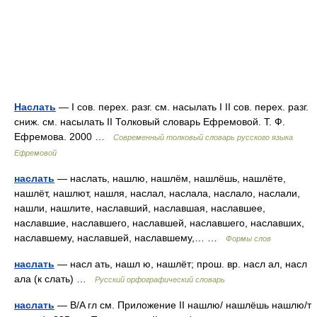
Наслать
— I сов. перех. разг. см. насылать I II сов. перех. разг.
сниж. см. насылать II Толковый словарь Ефремовой. Т. Ф.
Ефремова. 2000 …
Современный толковый словарь русского языка
Ефремовой
наслать
— наслать, нашлю, нашлём, нашлёшь, нашлёте,
нашлёт, нашлют, нашля, наслал, наслала, наслало, наслали,
нашли, нашлите, наславший, наславшая, наславшее,
наславшие, наславшего, наславшей, наславшего, наславших,
наславшему, наславшей, наславшему,… …
Формы слов
наслать
— насл ать, нашл ю, нашлёт; прош. вр. насл ал, насл
ала (к слать) …
Русский орфографический словарь
наслать
— B/A гл см. Приложение II нашлю/ нашлёшь нашлю/т