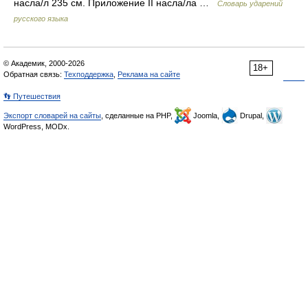
насла/л 235 см. Приложение II насла/ла …
Словарь ударений
русского языка
© Академик, 2000-2026
18+
Обратная связь:
Техподдержка
,
Реклама на сайте
👣 Путешествия
Экспорт словарей на сайты
, сделанные на PHP,
Joomla,
Drupal,
WordPress, MODx.