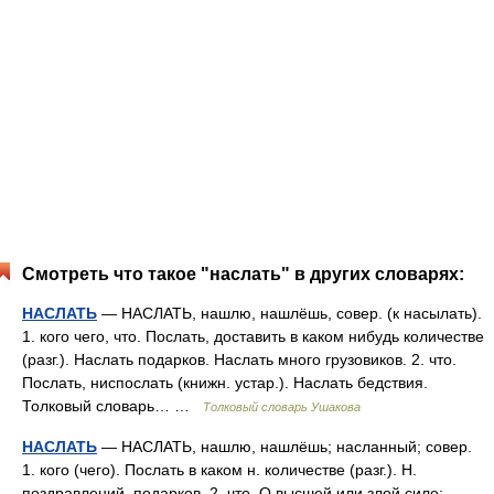
Смотреть что такое "наслать" в других словарях:
НАСЛАТЬ
— НАСЛАТЬ, нашлю, нашлёшь, совер. (к насылать).
1. кого чего, что. Послать, доставить в каком нибудь количестве
(разг.). Наслать подарков. Наслать много грузовиков. 2. что.
Послать, ниспослать (книжн. устар.). Наслать бедствия.
Толковый словарь… …
Толковый словарь Ушакова
НАСЛАТЬ
— НАСЛАТЬ, нашлю, нашлёшь; насланный; совер.
1. кого (чего). Послать в каком н. количестве (разг.). Н.
поздравлений, подарков. 2. что. О высшей или злой силе: