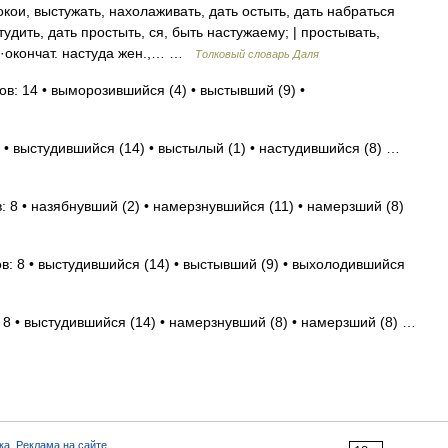
и, выстужать, нахолаживать, дать остыть, дать набраться
тудить, дать простыть, ся, быть настужаему; | простывать,
е ·окончат. настуда жен.,… …
Толковый словарь Даля
в: 14 • выморозившийся (4) • выстывший (9) •
 • выстудившийся (14) • выстылый (1) • настудившийся (8) …
: 8 • назябнувший (2) • намерзнувшийся (11) • намерзший (8)
в: 8 • выстудившийся (14) • выстывший (9) • выхолодившийся
 8 • выстудившийся (14) • намерзнувший (8) • намерзший (8) …
ка
,
Реклама на сайте