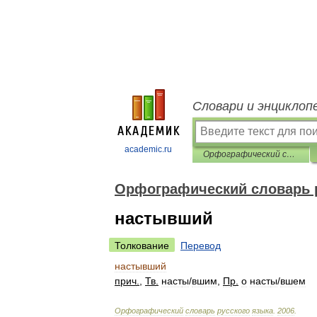
Словари и энциклоп
academic.ru
Орфографический словарь русского языка
Орфографический словарь 
настывший
Толкование
Перевод
настывший
прич
.
,
Тв
.
наст
ы
/
вшим
,
Пр
.
о
наст
ы
/
вшем
Орфографический
словарь
русского
языка
.
2006
.