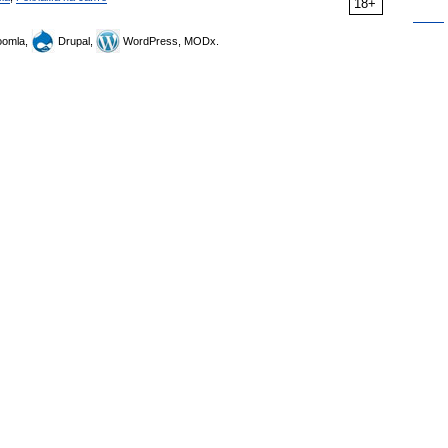
18+
omla,
Drupal,
WordPress, MODx.