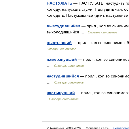
НАСТУЖАТЬ
— НАСТУЖАТЬ, настудить поко
холоду, напускать стужи. Настудить чай, ос
холодеть. Настуживанье ·длит. настужень
выстудившийся
— прил., кол во синонимо
выхолодившийся …
Словарь синонимов
выстывший
— прил., кол во синонимов: 9
Словарь синонимов
намерзнувший
— прил., кол во синонимов
…
Словарь синонимов
настудившийся
— прил., кол во синонимо
…
Словарь синонимов
настынувший
— прил., кол во синонимов:
Словарь синонимов
© Академик, 2000-2026
Обратная связь:
Техподдерж