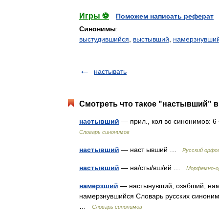
Игры ⚽
Поможем написать реферат
Синонимы
:
выстудившийся
,
выстывший
,
намерзнувши
настывать
Смотреть что такое "настывший" в
настывший
— прил., кол во синонимов: 6
Словарь синонимов
настывший
— наст ывший …
Русский орфо
настывший
— на/сты/вш/ий …
Морфемно-о
намерзший
— настынувший, озябший, нам
намерзнувшийся Словарь русских синонимов
…
Словарь синонимов