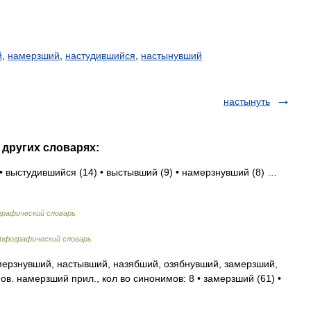
й
,
намерзший
,
настудившийся
,
настынувший
настынуть
 других словарях:
 • выстудившийся (14) • выстывший (9) • намерзнувший (8) …
графический словарь
рфографический словарь
ерзнувший, настывший, назябший, озябнувший, замерзший,
. намерзший прил., кол во синонимов: 8 • замерзший (61) •