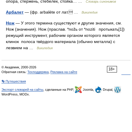
опора, стержень, стебелек, стойка… …
Словарь синонимов
Арбалет
— (фр. arbalète от лат. …
Википедия
Нож
— У этого термина существуют и другие значения, см.
Нож (значения). Нож (праслав. *nožь от *noziti протыкать[1])
режущий инструмент, рабочим органом которого является
клинок полоса твёрдого материала (обычно металла) с
лезвием на …
Википедия
© Академик, 2000-2026
18+
Обратная связь:
Техподдержка
,
Реклама на сайте
👣 Путешествия
Экспорт словарей на сайты
, сделанные на PHP,
Joomla,
Drupal,
WordPress, MODx.