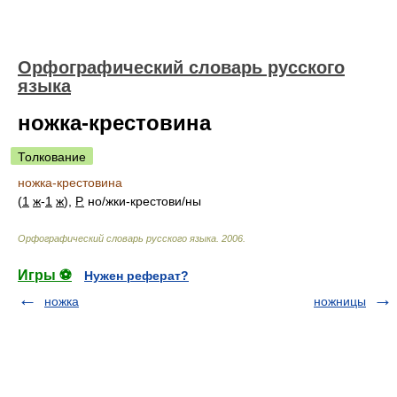
Орфографический словарь русского
языка
ножка-крестовина
Толкование
ножка-крестовина
(
1
ж
-
1
ж
),
Р.
н
о/
жки-крестов
и/
ны
Орфографический словарь русского языка
.
2006
.
Игры ⚽
Нужен реферат?
ножка
ножницы