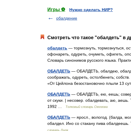
Игры ⚽
Нужно сделать НИР?
обалдение
Смотреть что такое "обалдеть" в д
обалдеть
— тормознуть, тормознуться, ост
офонареть, одуреть, очуметь, офигеть, оп
Словарь синонимов русского языка. Прак
ОБАЛДЕТЬ
— ОБАЛДЕТЬ, обалдею, обалдее
соображать, одуреть, остолбенеть; собств. 
«От Цейлона безостановочно плыли 13 су
ОБАЛДЕТЬ
— ОБАЛДЕТЬ, ею, еешь; совер. 
от скуки. | несовер. обалдевать, аю, аешь
1992 …
Толковый словарь Ожегова
ОБАЛДЕТЬ
— яросл., вологод. (балда, мол
обалдел. Ино со стакану пива обалдеешь.
словарь Даля