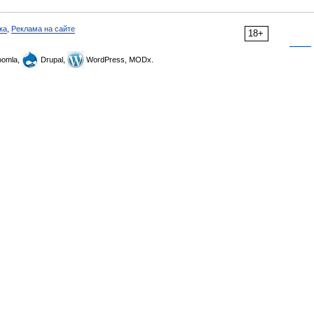
ка
,
Реклама на сайте
18+
omla,
Drupal,
WordPress, MODx.