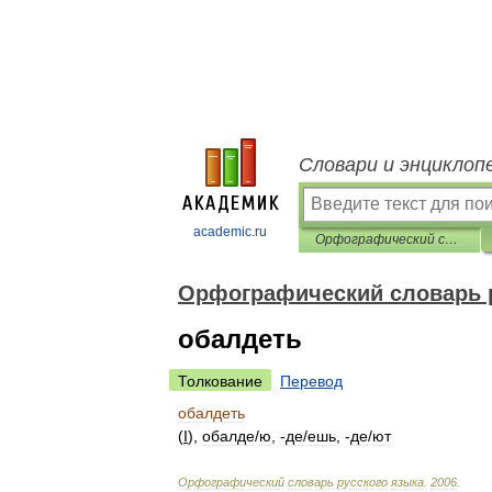
Словари и энциклоп
academic.ru
Орфографический словарь русского языка
Орфографический словарь 
обалдеть
Толкование
Перевод
обалдеть
(
I
),
обалд
е
/
ю
, -
д
е
/
ешь
, -
д
е
/
ют
Орфографический
словарь
русского
языка
.
2006
.