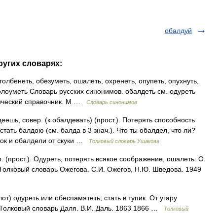
обалдуй
ругих словарях:
олбенеть, обезуметь, ошалеть, охренеть, опупеть, опухнуть,
олоуметь Словарь русских синонимов. обалдеть см. одуреть
тический справочник. М …
Словарь синонимов
шь, совер. (к обалдевать) (прост.). Потерять способность
стать балдою (см. балда в 3 знач.). Что ты обалдел, что ли?
ток и обалдели от скуки …
Толковый словарь Ушакова
(прост.). Одуреть, потерять всякое соображение, ошалеть. О.
. Толковый словарь Ожегова. С.И. Ожегов, Н.Ю. Шведова. 1949
от) одуреть или обеспамятеть; стать в тупик. От угару
 Толковый словарь Даля. В.И. Даль. 1863 1866 …
Толковый