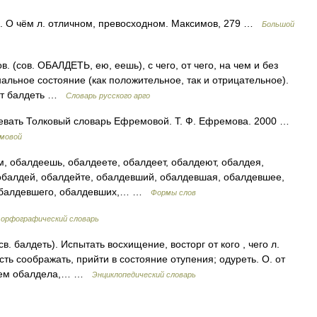
р. О чём л. отличном, превосходном. Максимов, 279 …
Большой
(сов. ОБАЛДЕТЬ, ею, еешь), с чего, от чего, на чем и без
нальное состояние (как положительное, так и отрицательное).
 От балдеть …
Словарь русского арго
лдевать Толковый словарь Ефремовой. Т. Ф. Ефремова. 2000 …
емовой
, обалдеешь, обалдеете, обалдеет, обалдеют, обалдея,
обалдей, обалдейте, обалдевший, обалдевшая, обалдевшее,
 обалдевшего, обалдевших,… …
Формы слов
 орфографический словарь
св. балдеть). Испытать восхищение, восторг от кого , чего л.
ть соображать, прийти в состояние отупения; одуреть. О. от
всем обалдела,… …
Энциклопедический словарь