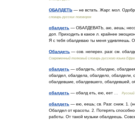
ОБАЛДЕТЬ
— не встать. Жарг. мол. Одоб
словарь русских поговорок
обалдеть
— ОБАЛДЕВАТЬ, аю, аешь; несов. 
доп. Приходить в какое л. крайнее эмоцио
Я с тебя обалдеваю ты меня удивляешь.
Обалдеть
— сов. неперех. разг. см. оба
Современный толковый словарь русского языка Ефр
обалдеть
— обалдеть, обалдею, обалдеем
обалдел, обалдела, обалдело, обалдели, 
обалдевшие, обалдевшего, обалдевшей,
обалдеть
— обалд еть, ею, еет …
Русский
обалдеть
— ею, еешь; св. Разг. сниж. 1. (н
Обалдел от красоты. 2. Потерять способнос
работы. От такой музыки обалдеешь. Со