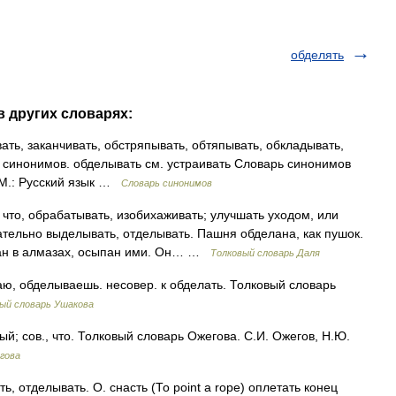
обделять
в других словарях:
ть, заканчивать, обстряпывать, обтяпывать, обкладывать,
х синонимов. обделывать см. устраивать Словарь синонимов
. М.: Русский язык …
Словарь синонимов
о, обрабатывать, изобихаживать; улучшать уходом, или
ательно выделывать, отделывать. Пашня обделана, как пушок.
лан в алмазах, осыпан ими. Он… …
Толковый словарь Даля
 обделываешь. несовер. к обделать. Толковый словарь
ый словарь Ушакова
; сов., что. Толковый словарь Ожегова. С.И. Ожегов, Н.Ю.
гова
, отделывать. О. снасть (То point a rope) оплетать конец