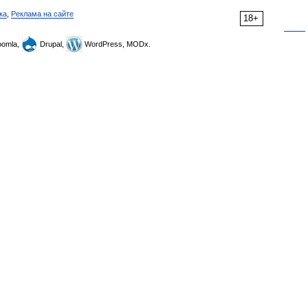
ка
,
Реклама на сайте
18+
omla,
Drupal,
WordPress, MODx.