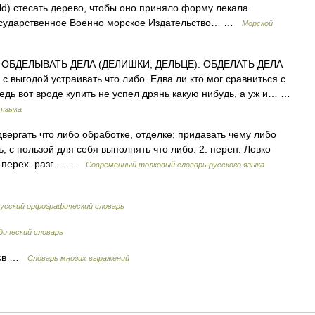
uld) стесать дерево, чтобы оно приняло форму лекала.
 Государственное Военно морское Издательство… …
Морской
ОБДЕЛЫВАТЬ ДЕЛА (ДЕЛИШКИ, ДЕЛЬЦЕ). ОБДЕЛАТЬ ДЕЛА
с выгодой устраивать что либо. Едва ли кто мог сравниться с
дь вот вроде купить не успел дрянь какую нибудь, а уж и… …
 языка
одвергать что либо обработке, отделке; придавать чему либо
ь, с пользой для себя выполнять что либо. 2. перен. Ловко
в. перех. разг.… …
Современный толковый словарь русского языка
усский орфографический словарь
дический словарь
 нсв …
Словарь многих выражений