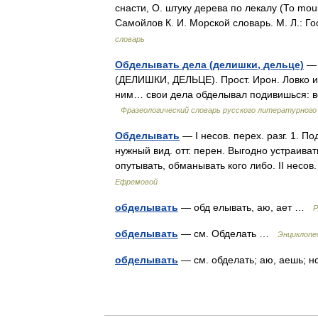
снасти, О. штуку дерева по лекалу (То mo
Самойлов К. И. Морской словарь. М. Л.:
словарь
Обделывать дела (делишки, дельце)
— 
(ДЕЛИШКИ, ДЕЛЬЦЕ). Прост. Ирон. Ловко и 
ним… свои дела обделывал подивишься: ве
Фразеологический словарь русского литературного
Обделывать
— I несов. перех. разг. 1. П
нужный вид. отт. перен. Выгодно устраиват
опутывать, обманывать кого либо. II несо
Ефремовой
обделывать
— обд елывать, аю, ает …
Р
обделывать
— см. Обделать …
Энциклопе
обделывать
— см. обделать; аю, аешь;