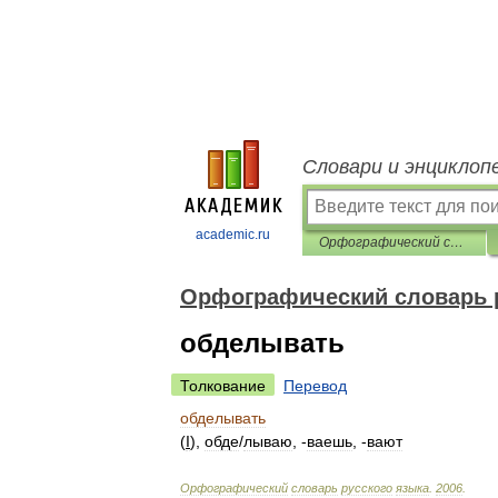
Словари и энциклоп
academic.ru
Орфографический словарь русского языка
Орфографический словарь 
обделывать
Толкование
Перевод
обделывать
(
I
),
обд
е
/
лываю
, -
ваешь
, -
вают
Орфографический
словарь
русского
языка
.
2006
.