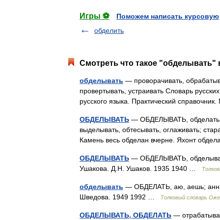
Игры ⚽
Поможем написать курсовую
обделить
Смотреть что такое "обделывать" 
обделывать
— проворачивать, обрабатыва
провертывать, устраивать Словарь русски
русского языка. Практический справочник
ОБДЕЛЫВАТЬ
— ОБДЕЛЫВАТЬ, обделать чт
выделывать, обтесывать, оглаживать; стар
Камень весь обделан вчерне. Яхонт обде
ОБДЕЛЫВАТЬ
— ОБДЕЛЫВАТЬ, обделываю,
Ушакова. Д.Н. Ушаков. 1935 1940 …
Толков
обделывать
— ОБДЕЛАТЬ, аю, аешь; анный
Шведова. 1949 1992 …
Толковый словарь Оже
ОБДЕЛЫВАТЬ, ОБДЕЛАТЬ
— отрабатывать