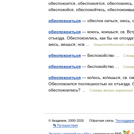
обеспокоится, обеспокоятся, обеспокоясь,
обеспокойся, обеспокойтесь, обеспокои
обеспокоиться
— обеспок оиться, оюсь,
обеспокоиться
— коюсь, коишься; св. Вс
отъезда. Обеспокоились, как бы не опозда
аюсь, аешься; нсв …
Энциклопедический слова
обеспокоиться
— Беспокойство …
Словар
обеспокоиться
— беспокойство …
Словар
обеспокоиться
— ко/юсь, ко/ишься; св. с
Обеспокоился поспешностью их отъезда. Об
обеспокоились? …
Словарь многих выражений
© Академик, 2000-2026
Обратная связь:
Техподдерж
👣 Путешествия
Экспорт словарей на сайты
, сделанные на PHP,
Jo