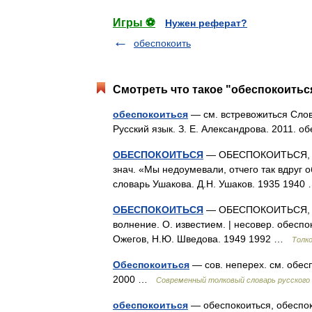
Игры ⚽
Нужен реферат?
обеспокоить
Смотреть что такое "обеспокоиться
обеспокоиться
— см. встревожиться Слов
Русский язык. З. Е. Александрова. 2011. о
ОБЕСПОКОИТЬСЯ
— ОБЕСПОКОИТЬСЯ, обе
знач. «Мы недоумевали, отчего так вдруг
словарь Ушакова. Д.Н. Ушаков. 1935 194
ОБЕСПОКОИТЬСЯ
— ОБЕСПОКОИТЬСЯ, оюсь
волнение. О. известием. | несовер. обесп
Ожегов, Н.Ю. Шведова. 1949 1992 …
Толк
Обеспокоиться
— сов. неперех. см. обес
2000 …
Современный толковый словарь русского
обеспокоиться
— обеспокоиться, обеспок