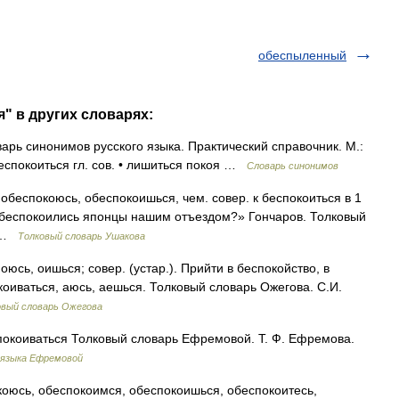
обеспыленный
" в других словарях:
арь синонимов русского языка. Практический справочник. М.:
беспокоиться гл. сов. • лишиться покоя …
Словарь синонимов
спокоюсь, обеспокоишься, чем. совер. к беспокоиться в 1
 обеспокоились японцы нашим отъездом?» Гончаров. Толковый
0 …
Толковый словарь Ушакова
, оишься; совер. (устар.). Прийти в беспокойство, в
окоиваться, аюсь, аешься. Толковый словарь Ожегова. С.И.
овый словарь Ожегова
покоиваться Толковый словарь Ефремовой. Т. Ф. Ефремова.
 языка Ефремовой
оюсь, обеспокоимся, обеспокоишься, обеспокоитесь,