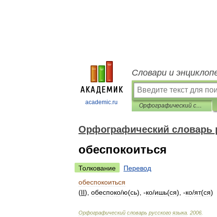
Словари и энциклоп
academic.ru
Орфографический словарь русского языка
Орфографический словарь 
обеспокоиться
Толкование
Перевод
обеспокоиться
(
II
),
обеспок
о
/
ю
(
сь
), -
к
о
/
ишь
(
ся
), -
к
о
/
ят
(
ся
)
Орфографический
словарь
русского
языка
.
2006
.