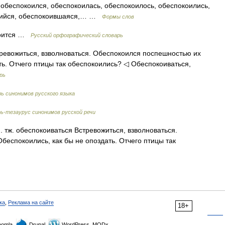
 обеспокоился, обеспокоилась, обеспокоилось, обеспокоились,
вшийся, обеспокоившаяся,… …
Формы слов
 оится …
Русский орфографический словарь
тревожиться, взволноваться. Обеспокоился поспешностью их
ть. Отчего птицы так обеспокоились? ◁ Обеспокоиваться,
рь
ь синонимов русского языка
ь-тезаурус синонимов русской речи
м. тж. обеспокоиваться Встревожиться, взволноваться.
еспокоились, как бы не опоздать. Отчего птицы так
ка
,
Реклама на сайте
18+
omla,
Drupal,
WordPress, MODx.