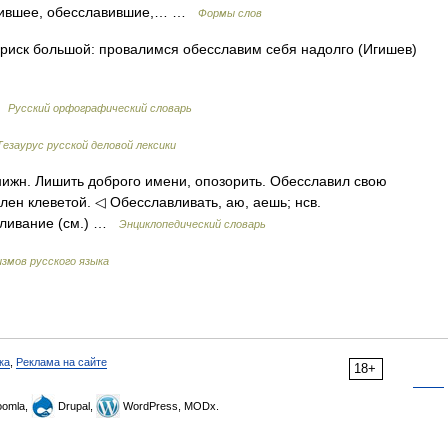
авившее, обесславившие,… …
Формы слов
 риск большой: провалимся обесславим себя надолго (Игишев)
 …
Русский орфографический словарь
Тезаурус русской деловой лексики
Книжн. Лишить доброго имени, опозорить. Обесславил свою
лен клеветой. ◁ Обесславливать, аю, аешь; нсв.
авливание (см.) …
Энциклопедический словарь
змов русского языка
ка
,
Реклама на сайте
18+
omla,
Drupal,
WordPress, MODx.