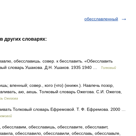
обесславленный
в других словарях:
лю, обесславишь. совер. к бесславить. «Обесславить
овый словарь Ушакова. Д.Н. Ушаков. 1935 1940 …
Толковый
 вленный; совер., кого (что) (книжн.). Навлечь позор,
авливать, аю, аешь. Толковый словарь Ожегова. С.И. Ожегов,
рь Ожегова
ливать Толковый словарь Ефремовой. Т. Ф. Ефремова. 2000 …
ремовой
 обесславим, обесславишь, обесславите, обесславит,
лавила, обесславило, обесславили, обесславь, обесславьте,