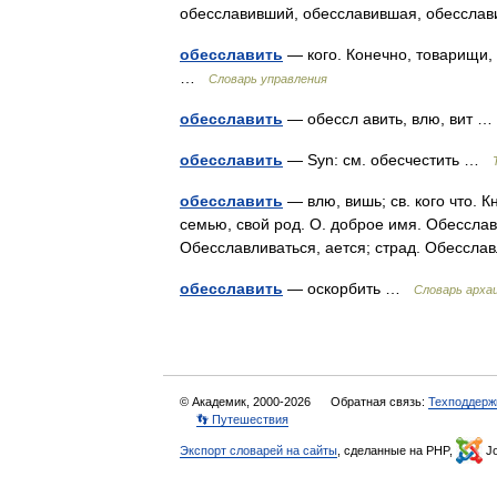
обесславивший, обесславившая, обессл
обесславить
— кого. Конечно, товарищи,
…
Словарь управления
обесславить
— обессл авить, влю, вит
обесславить
— Syn: см. обесчестить …
обесславить
— влю, вишь; св. кого что. 
семью, свой род. О. доброе имя. Обесслав
Обесславливаться, ается; страд. Обессл
обесславить
— оскорбить …
Cловарь архаи
© Академик, 2000-2026
Обратная связь:
Техподдерж
👣 Путешествия
Экспорт словарей на сайты
, сделанные на PHP,
Jo