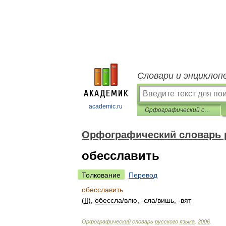
Словари и энциклоп
academic.ru
Орфографический словарь русского языка
Орфографический словарь 
обесславить
Толкование
Перевод
обесславить
(
II
),
обессл
а
/
влю
, -
сл
а
/
вишь
, -
вят
Орфографический
словарь
русского
языка
.
2006
.