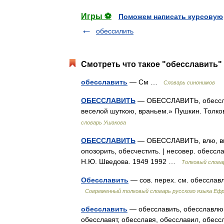
Игры ⚽
Поможем написать курсовую
обессилить
Смотреть что такое "обесславить" 
обесславить
— См …
Словарь синонимов
ОБЕССЛАВИТЬ
— ОБЕССЛАВИТЬ, обесслав
веселой шуткою, враньем.» Пушкин. Толк
словарь Ушакова
ОБЕССЛАВИТЬ
— ОБЕССЛАВИТЬ, влю, вишь;
опозорить, обесчестить. | несовер. обессл
Н.Ю. Шведова. 1949 1992 …
Толковый слова
Обесславить
— сов. перех. см. обесслав
Современный толковый словарь русского языка Еф
обесславить
— обесславить, обесславлю,
обесславят, обесславя, обесславил, обесс