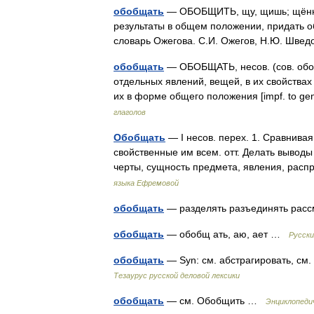
обобщать
— ОБОБЩИТЬ, щу, щишь; щённый 
результаты в общем положении, придать о
словарь Ожегова. С.И. Ожегов, Н.Ю. Шве
обобщать
— ОБОБЩАТЬ, несов. (сов. обоб
отдельных явлений, вещей, в их свойства
их в форме общего положения [impf. to ge
глаголов
Обобщать
— I несов. перех. 1. Сравнивая
свойственные им всем. отт. Делать вывод
черты, сущность предмета, явления, рас
языка Ефремовой
обобщать
— разделять разъединять рас
обобщать
— обобщ ать, аю, ает …
Русски
обобщать
— Syn: см. абстрагировать, см
Тезаурус русской деловой лексики
обобщать
— см. Обобщить …
Энциклопеди