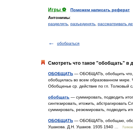
Игры ⚽
Поможем написать реферат
Антонимы
:
разделять
,
разъединять
,
рассматривать де
обобраться
Смотреть что такое "обобщать" в 
ОБОБЩАТЬ
— ОБОБЩАТЬ, обобщить что, 
обобщилась во всем образованном мире. 
Обобщенье ср. действие по гл. Толковый 
обобщать
— суммировать, подводить итог
синтезировать, итожить, абстрагировать С
суммировать, резюмировать, подводить и
ОБОБЩАТЬ
— ОБОБЩАТЬ, обобщаю, обобщ
Ушакова. Д.Н. Ушаков. 1935 1940 …
Толков