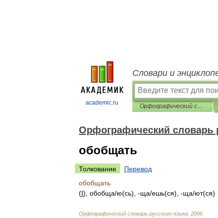
Словари и энциклоп
academic.ru
Орфографический словарь русского языка
Орфографический словарь 
обобщать
Толкование
Перевод
обобщать
(
I
),
обобщ
а
/
ю
(
сь
), -
щ
а
/
ешь
(
ся
), -
щ
а
/
ют
(
ся
)
Орфографический
словарь
русского
языка
.
2006
.