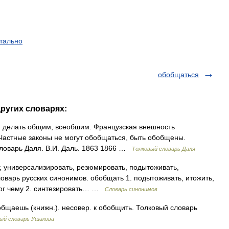
тально
обобщаться
других словарях:
делать общим, всеобшим. Французская внешность
Частные законы не могут обобщаться, быть обобщены.
словарь Даля. В.И. Даль. 1863 1866 …
Толковый словарь Даля
, универсализировать, резюмировать, подытоживать,
ловарь русских синонимов. обобщать 1. подытоживать, итожить,
тог чему 2. синтезировать… …
Словарь синонимов
аешь (книжн.). несовер. к обобщить. Толковый словарь
ый словарь Ушакова