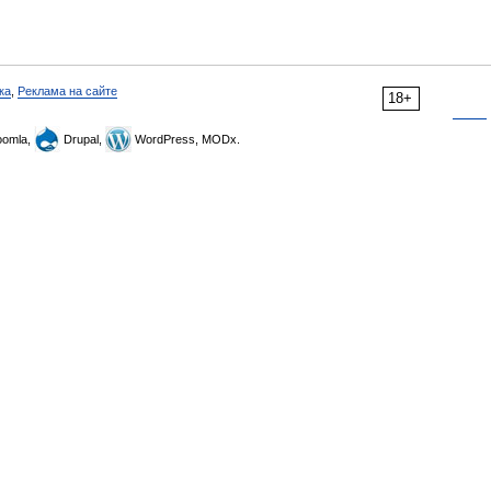
ка
,
Реклама на сайте
18+
omla,
Drupal,
WordPress, MODx.