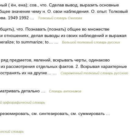
( ён, ена); сов., что. Сделав вывод, выразить основные
бщее значение чему н. О. свои наблюдения. О. опыт. Толковый
дова. 1949 1992 …
Толковый словарь Ожегова
щить), что. Познавать (познать) общее во множестве
х и отношениях, делая выводы из своих наблюдений и выражая
neralize; to summarize; to… …
Большой толковый словарь русских
 ряд предметов, явлений, вскрывать черты, одинаково
ы из рассмотрения отдельных фактов. 2. Вскрывая характерные
пространять их на другие… …
Современный толковый словарь русского
сматривать детально …
Словарь антонимов
й орфографический словарь
. резюмировать, см. синтезировать, см. суммировать …
ческий словарь