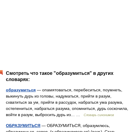
Смотреть что такое "образумиться" в других
словарях:
образумиться
— опамятоваться, перебеситься, поумнеть,
выкинуть дурь из головы, надуматься, прийти в разум,
схватиться за ум, прийти в рассудок, набраться ума разума,
остепениться, набраться разума, опомниться, дурь соскочила,
войти в разум, выбросить дурь из… …
Словарь синонимов
ОБРАЗУМИТЬСЯ
— ОБРАЗУМИТЬСЯ, образумлюсь,
образумишься, совер. (к образумливаться) (разг.). Стать