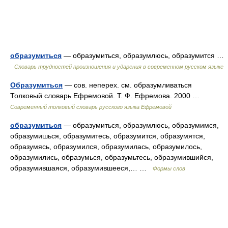
образумиться
— образумиться, образумлюсь, образумится …
Словарь трудностей произношения и ударения в современном русском языке
Образумиться
— сов. неперех. см. образумливаться
Толковый словарь Ефремовой. Т. Ф. Ефремова. 2000 …
Современный толковый словарь русского языка Ефремовой
образумиться
— образумиться, образумлюсь, образумимся,
образумишься, образумитесь, образумится, образумятся,
образумясь, образумился, образумилась, образумилось,
образумились, образумься, образумьтесь, образумившийся,
образумившаяся, образумившееся,… …
Формы слов