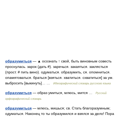
образумиться
— ▲ осознать ↑ свой, быть виновным совесть
проснулась. зарок (дать #). заречься. закаяться. заклясться
(прост. # пить вино). одуматься. образумить, ся. опомниться.
опамятоваться. браться [взяться. хватиться. схватиться] за ум.
выбросить [выкинуть]… …
Идеографический словарь русского языка
образумиться
— образ умиться, млюсь, мится …
Русский
орфографический словарь
образумиться
— млюсь, мишься; св. Стать благоразумным;
одуматься. Наконец то ты образумился и взялся за дело! Пора