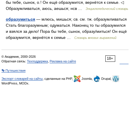
бы тебе, сынок, о.! Он ещё образумится, вернётся к семье. ◁
Образумливаться, аюсь, аешься; нсв …
Энциклопедический словарь
образумиться
— млюсь, мишься; св. см. тж. образумливаться
Стать благоразумным; одуматься. Наконец то ты образумился
и взялся за дело! Пора бы тебе, сынок, образу/миться! Он ещё
образумится, вернётся к семье …
Словарь многих выражений
© Академик, 2000-2026
18+
Обратная связь:
Техподдержка
,
Реклама на сайте
👣 Путешествия
Экспорт словарей на сайты
, сделанные на PHP,
Joomla,
Drupal,
WordPress, MODx.