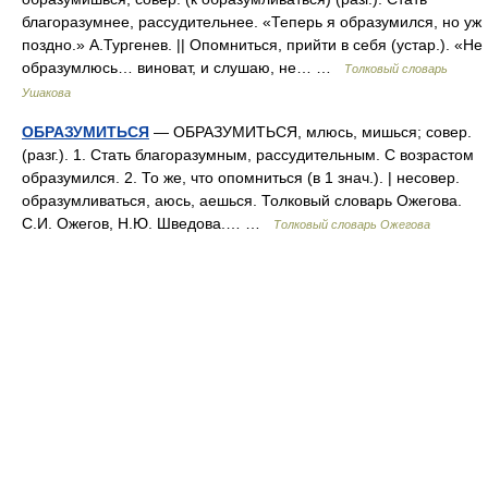
благоразумнее, рассудительнее. «Теперь я образумился, но уж
поздно.» А.Тургенев. || Опомниться, прийти в себя (устар.). «Не
образумлюсь… виноват, и слушаю, не… …
Толковый словарь
Ушакова
ОБРАЗУМИТЬСЯ
— ОБРАЗУМИТЬСЯ, млюсь, мишься; совер.
(разг.). 1. Стать благоразумным, рассудительным. С возрастом
образумился. 2. То же, что опомниться (в 1 знач.). | несовер.
образумливаться, аюсь, аешься. Толковый словарь Ожегова.
С.И. Ожегов, Н.Ю. Шведова.… …
Толковый словарь Ожегова