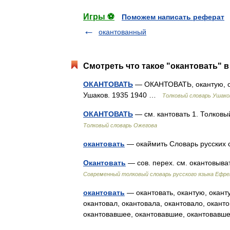
Игры ⚽
Поможем написать реферат
окантованный
Смотреть что такое "окантовать" в
ОКАНТОВАТЬ
— ОКАНТОВАТЬ, окантую, ока
Ушаков. 1935 1940 …
Толковый словарь Ушако
ОКАНТОВАТЬ
— см. кантовать 1. Толков
Толковый словарь Ожегова
окантовать
— окаймить Словарь русски
Окантовать
— сов. перех. см. окантовыв
Современный толковый словарь русского языка Ефр
окантовать
— окантовать, окантую, окантуе
окантовал, окантовала, окантовало, оканто
окантовавшее, окантовавшие, окантовав