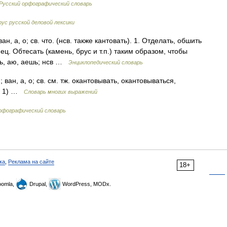
Русский орфографический словарь
рус русской деловой лексики
н, а, о; св. что. (нсв. также кантовать). 1. Отделать, обшить
ец. Обтесать (камень, брус и т.п.) таким образом, чтобы
ать, аю, аешь; нсв …
Энциклопедический словарь
 ван, а, о; св. см. тж. окантовывать, окантовываться,
ь) 1) …
Словарь многих выражений
фографический словарь
ка
,
Реклама на сайте
18+
omla,
Drupal,
WordPress, MODx.