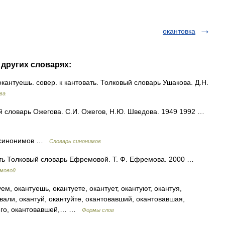
окантовка
 других словарях:
нтуешь. совер. к кантовать. Толковый словарь Ушакова. Д.Н.
ва
ый словарь Ожегова. С.И. Ожегов, Н.Ю. Шведова. 1949 1992 …
х синонимов …
Словарь синонимов
ать Толковый словарь Ефремовой. Т. Ф. Ефремова. 2000 …
емовой
м, окантуешь, окантуете, окантует, окантуют, окантуя,
вали, окантуй, окантуйте, окантовавший, окантовавшая,
шего, окантовавшей,… …
Формы слов