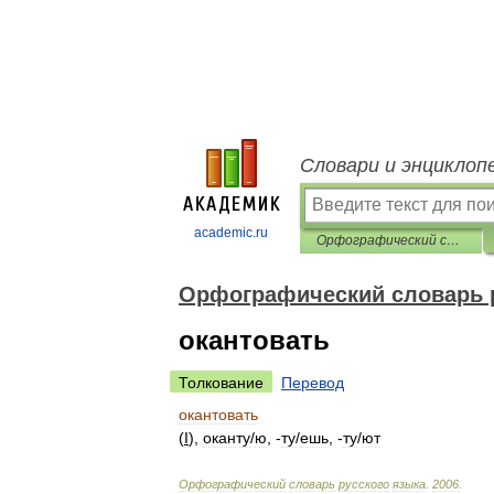
Словари и энциклоп
academic.ru
Орфографический словарь русского языка
Орфографический словарь 
окантовать
Толкование
Перевод
окантовать
(
I
),
окант
у
/
ю
, -
т
у
/
ешь
, -
т
у
/
ют
Орфографический
словарь
русского
языка
.
2006
.