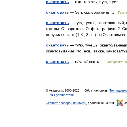
окантовать
— окантов ать, т ую, т ует …
окантовать
— Syn: см. обрамить …
Тезау
окантовать
— тую, туешь; окантованный; ва
кантом. О. воротник. О. фотографию. 2. Сп
получился кант (1.К.; 3 зн.). ◁ Окантовыв
окантовать
— ту/ю, ту/ешь; оканто/ванный;
окантовывание что (нсв., также, кантова/т
окантовать
— о/кант/ова/ть …
Морфемно-ор
© Академик, 2000-2026
Обратная связь:
Техподдерж
👣 Путешествия
Экспорт словарей на сайты
, сделанные на PHP,
Jo