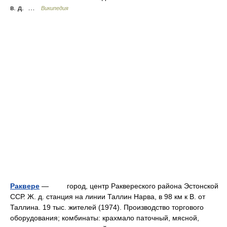
в. д. …
Википедия
Раквере
— город, центр Раквереского района Эстонской
ССР. Ж. д. станция на линии Таллин Нарва, в 98 км к В. от
Таллина. 19 тыс. жителей (1974). Производство торгового
оборудования; комбинаты: крахмало паточный, мясной,