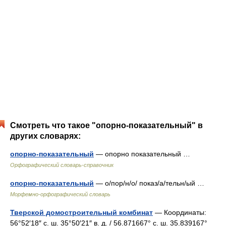
Смотреть что такое "опорно-показательный" в
других словарях:
опорно-показательный
— опорно показательный …
Орфографический словарь-справочник
опорно-показательный
— о/пор/н/о/ показ/а/тельн/ый …
Морфемно-орфографический словарь
Тверской домостроительный комбинат
— Координаты:
56°52′18″ с. ш. 35°50′21″ в. д. / 56.871667° с. ш. 35.839167°