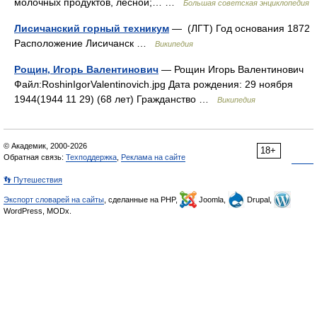
молочных продуктов, лесной;… …
Большая советская энциклопедия
Лисичанский горный техникум
— (ЛГТ) Год основания 1872
Расположение Лисичанск …
Википедия
Рощин, Игорь Валентинович
— Рощин Игорь Валентинович
Файл:RoshinIgorValentinovich.jpg Дата рождения: 29 ноября
1944(1944 11 29) (68 лет) Гражданство …
Википедия
© Академик, 2000-2026
18+
Обратная связь:
Техподдержка
,
Реклама на сайте
👣 Путешествия
Экспорт словарей на сайты
, сделанные на PHP,
Joomla,
Drupal,
WordPress, MODx.