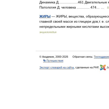
Динамика Д....................461 Двигательные
Патология Д. человека ............. 474… …
Б
ЖИРЫ
— ЖИРЫ, вещества, образующиеся 
главной своей массе из глицери дов,т. е.
непредельными жирными кислотами высок
энциклопедия
© Академик, 2000-2026
Обратная связь:
Техподдерж
👣 Путешествия
Экспорт словарей на сайты
, сделанные на PHP,
Jo