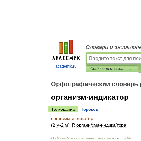
Словари и энциклоп
academic.ru
Орфографический словарь русского языка
Орфографический словарь 
организм-индикатор
Толкование
Перевод
организм
-
индикатор
(
2
м
-
2
м
),
Р
.
орган
и
/
зма
-
индик
а
/
тора
Орфографический
словарь
русского
языка
.
2006
.