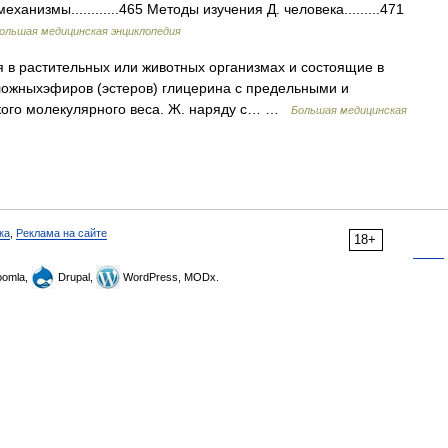
 механизмы............465 Методы изучения Д. человека.........471
ольшая медицинская энциклопедия
в растительных или животных организмах и состоящие в
 сложныхэфиров (эстеров) глицерина с предельными и
ого молекулярного веса. Ж. наряду с… …
Большая медицинская
ка
,
Реклама на сайте
18+
omla,
Drupal,
WordPress, MODx.