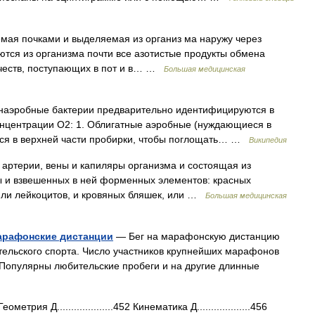
яемая почками и выделяемая из организ ма наружу через
тся из организма почти все азотистые продукты обмена
честв, поступающих в пот и в… …
Большая медицинская
аэробные бактерии предварительно идентифицируются в
онцентрации O2: 1. Облигатные аэробные (нуждающиеся в
тся в верхней части пробирки, чтобы поглощать… …
Википедия
артерии, вены и капиляры организма и состоящая из
ы и взвешенных в ней форменных элементов: красных
 или лейкоцитов, и кровяных бляшек, или …
Большая медицинская
арафонские дистанции
— Бег на марафонскую дистанцию
тельского спорта. Число участников крупнейших марафонов
. Популярны любительские пробеги и на другие длинные
я Д....................452 Кинематика Д...................456