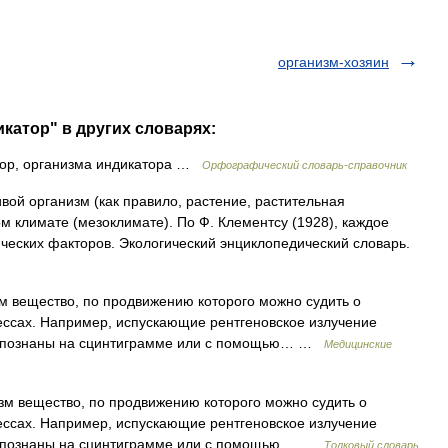
организм-хозяин
катор" в других словарях:
ор, организма индикатора …
Орфографический словарь-справочник
ой организм (как правило, растение, растительная
м климате (мезоклимате). По Ф. Клементсу (1928), каждое
ческих факторов. Экологический энциклопедический словарь.
м вещество, по продвижению которого можно судить о
ссах. Например, испускающие рентгеновское излучение
аспознаны на сцинтиграмме или с помощью… …
Медицинские
изм вещество, по продвижению которого можно судить о
ссах. Например, испускающие рентгеновское излучение
аспознаны на сцинтиграмме или с помощью… …
Толковый словарь