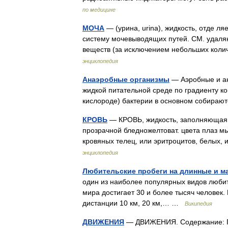
по медицине
МОЧА
— (урина, urina), жидкость, отде л
систему мочевыводящих путей. СМ. удаляю
веществ (за исключением небольших коли
энциклопедия
Анаэробные организмы
— Аэробные и ан
жидкой питательной среде по градиенту к
кислороде) бактерии в основном собираю
КРОВЬ
— КРОВЬ, жидкость, заполняющая 
прозрачной бледножелтоват. цвета плаз м
кровяных телец, или эритроцитов, белых,
энциклопедия
Любительские пробеги на длинные и м
один из наиболее популярных видов люби
мира достигает 30 и более тысяч человек
дистанции 10 км, 20 км,… …
Википедия
ДВИЖЕНИЯ
— ДВИЖЕНИЯ. Содержание: Геометри