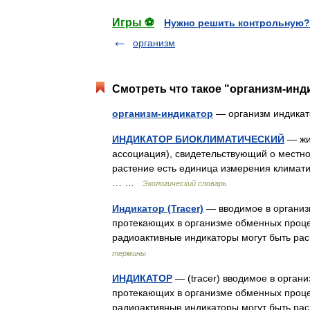
Игры ⚽
Нужно решить контрольную?
организм
Смотреть что такое "организм-инди
организм-индикатор
— организм индикат
ИНДИКАТОР БИОКЛИМАТИЧЕСКИЙ
— жив
ассоциация), свидетельствующий о местно
растение есть единица измерения климати
… …
Экологический словарь
Индикатор (Tracer)
— вводимое в организ
протекающих в организме обменных проце
радиоактивные индикаторы могут быть р
термины
ИНДИКАТОР
— (tracer) вводимое в орган
протекающих в организме обменных проце
радиоактивные индикаторы могут быть р