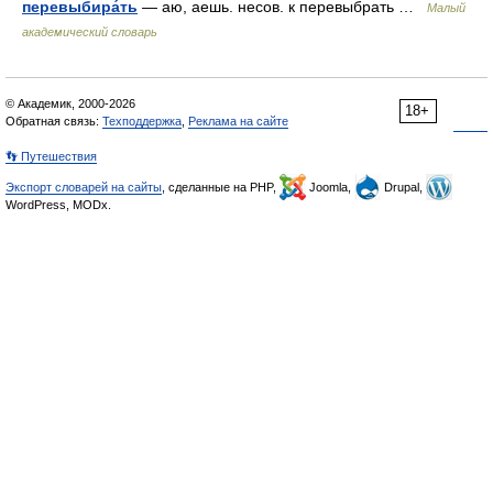
перевыбира́ть
— аю, аешь. несов. к перевыбрать …
Малый
академический словарь
© Академик, 2000-2026
18+
Обратная связь:
Техподдержка
,
Реклама на сайте
👣 Путешествия
Экспорт словарей на сайты
, сделанные на PHP,
Joomla,
Drupal,
WordPress, MODx.