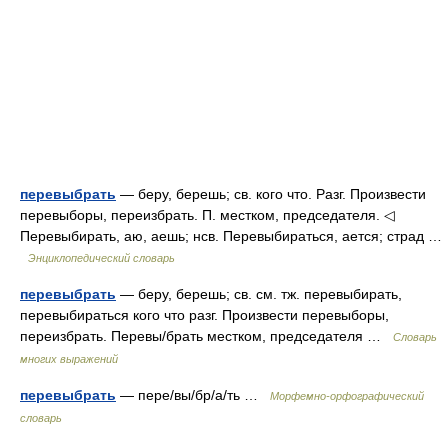
перевыбрать
— беру, берешь; св. кого что. Разг. Произвести
перевыборы, переизбрать. П. местком, председателя. ◁
Перевыбирать, аю, аешь; нсв. Перевыбираться, ается; страд …
Энциклопедический словарь
перевыбрать
— беру, берешь; св. см. тж. перевыбирать,
перевыбираться кого что разг. Произвести перевыборы,
переизбрать. Перевы/брать местком, председателя …
Словарь
многих выражений
перевыбрать
— пере/вы/бр/а/ть …
Морфемно-орфографический
словарь