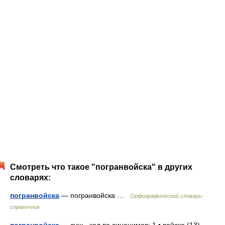
Смотреть что такое "погранвойска" в других
словарях:
погранвойска
— погранвойска …
Орфографический словарь-
справочник