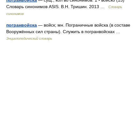
погранвойска
— сущ., кол во синонимов: 1 • войско (13)
Словарь синонимов ASIS. В.Н. Тришин. 2013 …
Словарь
синонимов
погранвойска
— войск; мн. Пограничные войска (в составе
Вооружённых сил страны). Служить в погранвойсках …
Энциклопедический словарь