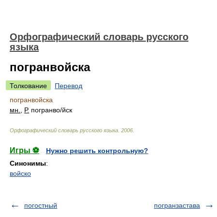
Орфографический словарь русского
языка
погранвойска
Толкование
Перевод
погранвойска
мн.
,
Р.
погранв
о/
йск
Орфографический словарь русского языка
.
2006
.
Игры ⚽
Нужно решить контрольную?
Синонимы
:
войско
погостный
погранзастава