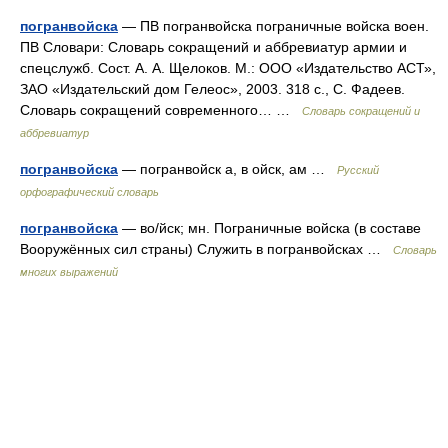
погранвойска
— ПВ погранвойска пограничные войска воен.
ПВ Словари: Словарь сокращений и аббревиатур армии и
спецслужб. Сост. А. А. Щелоков. М.: ООО «Издательство АСТ»,
ЗАО «Издательский дом Гелеос», 2003. 318 с., С. Фадеев.
Словарь сокращений современного… …
Словарь сокращений и
аббревиатур
погранвойска
— погранвойск а, в ойск, ам …
Русский
орфографический словарь
погранвойска
— во/йск; мн. Пограничные войска (в составе
Вооружённых сил страны) Служить в погранвойсках …
Словарь
многих выражений