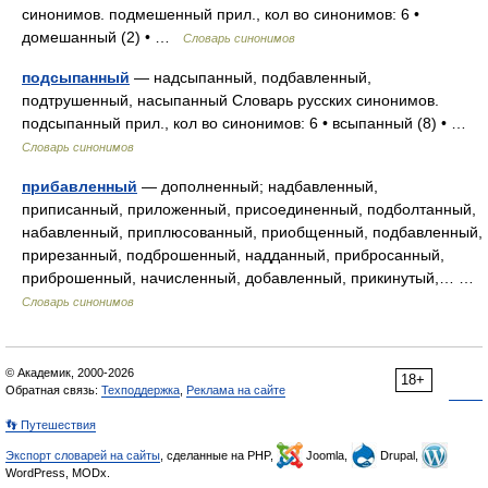
синонимов. подмешенный прил., кол во синонимов: 6 •
домешанный (2) • …
Словарь синонимов
подсыпанный
— надсыпанный, подбавленный,
подтрушенный, насыпанный Словарь русских синонимов.
подсыпанный прил., кол во синонимов: 6 • всыпанный (8) • …
Словарь синонимов
прибавленный
— дополненный; надбавленный,
приписанный, приложенный, присоединенный, подболтанный,
набавленный, приплюсованный, приобщенный, подбавленный,
прирезанный, подброшенный, надданный, прибросанный,
приброшенный, начисленный, добавленный, прикинутый,… …
Словарь синонимов
© Академик, 2000-2026
18+
Обратная связь:
Техподдержка
,
Реклама на сайте
👣 Путешествия
Экспорт словарей на сайты
, сделанные на PHP,
Joomla,
Drupal,
WordPress, MODx.