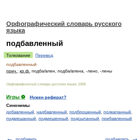
Орфографический словарь русского
языка
подбавленный
Толкование
Перевод
подбавленный
прич.
;
кр.ф.
подб
а/
влен, подб
а/
влена, -лено, -лены
Орфографический словарь русского языка
.
2006
.
Игры ⚽
Нужен реферат?
Синонимы
:
добавленный
,
надбавленный
,
подброшенный
,
подкапанный
,
подмешанный
,
подмешенный
,
подсыпанный
,
прибавленный
подбавить
подбавлять