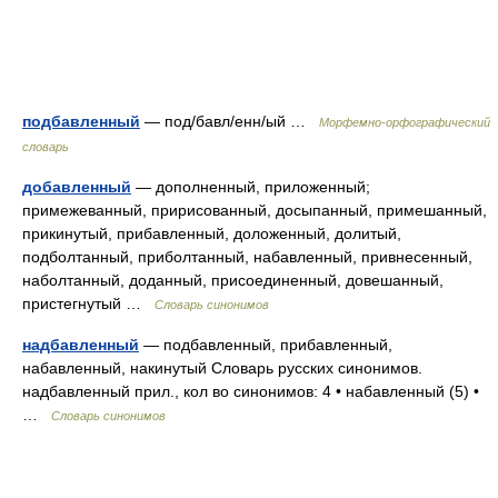
подбавленный
— под/бавл/енн/ый …
Морфемно-орфографический
словарь
добавленный
— дополненный, приложенный;
примежеванный, пририсованный, досыпанный, примешанный,
прикинутый, прибавленный, доложенный, долитый,
подболтанный, приболтанный, набавленный, привнесенный,
наболтанный, доданный, присоединенный, довешанный,
пристегнутый …
Словарь синонимов
надбавленный
— подбавленный, прибавленный,
набавленный, накинутый Словарь русских синонимов.
надбавленный прил., кол во синонимов: 4 • набавленный (5) •
…
Словарь синонимов