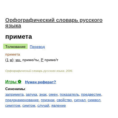
Орфографический словарь русского
языка
примета
Толкование
Перевод
примета
(
1
ж
);
мн.
прим
е/
ты,
Р.
прим
е/
т
Орфографический словарь русского языка
.
2006
.
Игры ⚽
Нужен реферат?
Синонимы
:
запримета
,
запука
,
знак
,
омен
,
показатель
,
предвестие
,
предзнаменование
,
признак
,
свойство
,
сигнал
,
символ
,
симптом
,
симтом
,
случай
,
явление