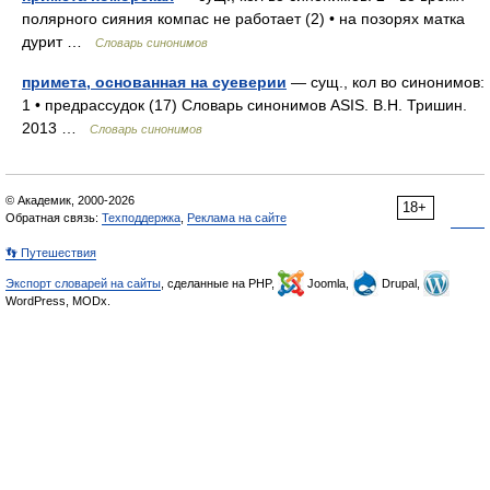
полярного сияния компас не работает (2) • на позорях матка
дурит …
Словарь синонимов
примета, основанная на суеверии
— сущ., кол во синонимов:
1 • предрассудок (17) Словарь синонимов ASIS. В.Н. Тришин.
2013 …
Словарь синонимов
© Академик, 2000-2026
18+
Обратная связь:
Техподдержка
,
Реклама на сайте
👣 Путешествия
Экспорт словарей на сайты
, сделанные на PHP,
Joomla,
Drupal,
WordPress, MODx.