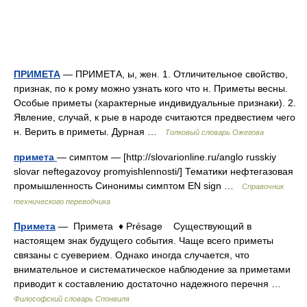
ПРИМЕТА
— ПРИМЕТА, ы, жен. 1. Отличительное свойство,
признак, по к рому можно узнать кого что н. Приметы весны.
Особые приметы (характерные индивидуальные признаки). 2.
Явление, случай, к рые в народе считаются предвестием чего
н. Верить в приметы. Дурная …
Толковый словарь Ожегова
примета
— симптом — [http://slovarionline.ru/anglo russkiy
slovar neftegazovoy promyishlennosti/] Тематики нефтегазовая
промышленность Синонимы симптом EN sign …
Справочник
технического переводчика
Примета
— Примета ♦ Présage Существующий в
настоящем знак будущего события. Чаще всего приметы
связаны с суеверием. Однако иногда случается, что
внимательное и систематическое наблюдение за приметами
приводит к составлению достаточно надежного перечня …
Философский словарь Спонвиля