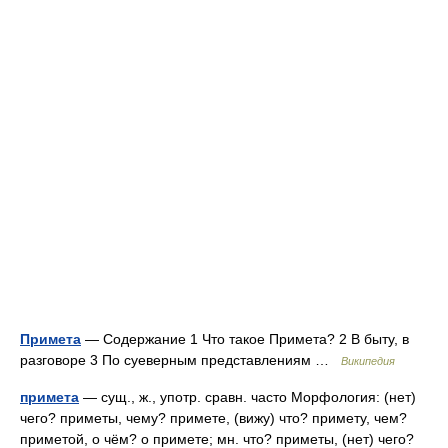
Примета
— Содержание 1 Что такое Примета? 2 В быту, в
разговоре 3 По суеверным представлениям …
Википедия
примета
— сущ., ж., употр. сравн. часто Морфология: (нет)
чего? приметы, чему? примете, (вижу) что? примету, чем?
приметой, о чём? о примете; мн. что? приметы, (нет) чего?