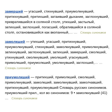
замерший
— угасший, стихнувший, приумолкнувший,
притихнувший, притихший, затаивший дыхание, заглохнувший,
превратившийся в соляной столп, утихший, застылый,
затихший, заглохший, погасший, обратившийся в соляной
столп, остановившийся как вкопанный,… …
Словарь синонимов
замолкший
— утихший, угасший, притихнувший,
приумолкнувший, стихнувший, замолкнувший, примолкнувший,
затихнувший, заглохнувший, затихший, замерший, смолкший,
утихнувший, смолкнувший, умолкший, угаснувший,
примолкший, приумолкший, умолкнувший, заглохший,… …
Словарь синонимов
приумолкший
— притихший, примолкший, смолкший,
примолкнувший, замолкший, замолкнувший, замолчавший,
притихнувший, приумолкнувший Словарь русских синонимов.
приумолкший прил., кол во синонимов: 9 • замолкнувший (41)
…
Словарь синонимов