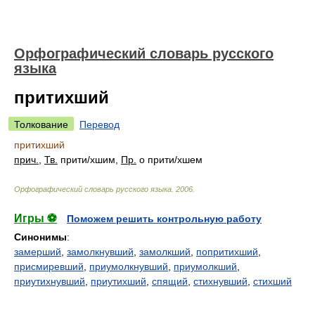
Орфографический словарь русского
языка
притихший
Толкование
Перевод
притихший
прич.
,
Тв.
прит
и/
хшим,
Пр.
о прит
и/
хшем
Орфографический словарь русского языка
.
2006
.
Игры ⚽
Поможем решить контрольную работу
Синонимы
:
замерший
,
замолкнувший
,
замолкший
,
попритихший
,
присмиревший
,
приумолкнувший
,
приумолкший
,
приутихнувший
,
приутихший
,
спящий
,
стихнувший
,
стихший