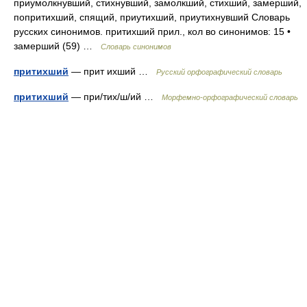
приумолкнувший, стихнувший, замолкший, стихший, замерший,
попритихший, спящий, приутихший, приутихнувший Словарь
русских синонимов. притихший прил., кол во синонимов: 15 •
замерший (59) …
Словарь синонимов
притихший
— прит ихший …
Русский орфографический словарь
притихший
— при/тих/ш/ий …
Морфемно-орфографический словарь