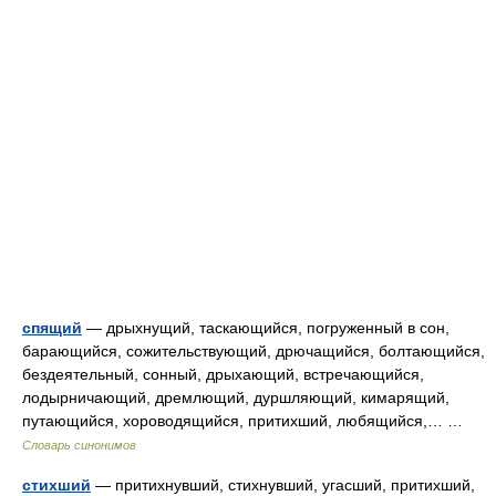
спящий
— дрыхнущий, таскающийся, погруженный в сон,
барающийся, сожительствующий, дрючащийся, болтающийся,
бездеятельный, сонный, дрыхающий, встречающийся,
лодырничающий, дремлющий, дуршляющий, кимарящий,
путающийся, хороводящийся, притихший, любящийся,… …
Словарь синонимов
стихший
— притихнувший, стихнувший, угасший, притихший,