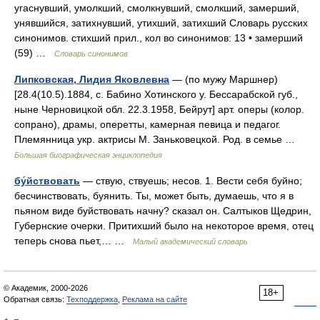
угаснувший, умолкший, смолкнувший, смолкший, замерший,
унявшийся, затихнувший, утихший, затихший Словарь русских
синонимов. стихший прил., кол во синонимов: 13 • замерший
(59) …
Словарь синонимов
Липковская, Лидия Яковлевна
— (по мужу Маршнер)
[28.4(10.5).1884, с. Бабино Хотинского у. Бессарабской губ.,
ныне Черновицкой обл. 22.3.1958, Бейрут] арт. оперы (колор.
сопрано), драмы, оперетты, камерная певица и педагог.
Племянница укр. актрисы М. Заньковецкой. Род. в семье …
Большая биографическая энциклопедия
бу́йствовать
— ствую, ствуешь; несов. 1. Вести себя буйно;
бесчинствовать, буянить. Ты, может быть, думаешь, что я в
пьяном виде буйствовать начну? сказал он. Салтыков Щедрин,
Губернские очерки. Притихший было на некоторое время, отец
теперь снова пьет,… …
Малый академический словарь
© Академик, 2000-2026
18+
Обратная связь:
Техподдержка
,
Реклама на сайте