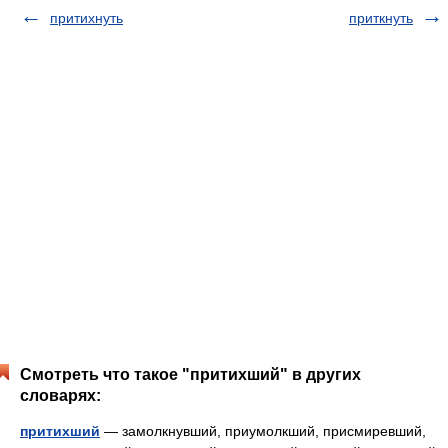
притихнуть
приткнуть
Смотреть что такое "притихший" в других
словарях:
притихший
— замолкнувший, приумолкший, присмиревший,