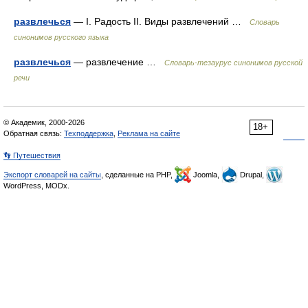
развлечься
— I. Радость II. Виды развлечений …
Словарь
синонимов русского языка
развлечься
— развлечение …
Словарь-тезаурус синонимов русской
речи
© Академик, 2000-2026
18+
Обратная связь:
Техподдержка
,
Реклама на сайте
👣 Путешествия
Экспорт словарей на сайты
, сделанные на PHP,
Joomla,
Drupal,
WordPress, MODx.