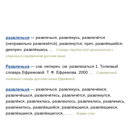
развлечься
— развлечься, развлекусь, развлечётся
(неправильно развлекётся), развлекутся; прич. развлёкшийся;
дееприч. развлёкшись …
Словарь трудностей произношения и
ударения в современном русском языке
Развлечься
— сов. неперех. см. развлекаться 1. Толковый
словарь Ефремовой. Т. Ф. Ефремова. 2000 …
Современный
толковый словарь русского языка Ефремовой
развлечься
— развлечься, развлекусь, развлечёмся,
развлечёшься, развлечётесь, развлечётся, развлекутся,
развлёкся, развлеклась, развлеклось, развлеклись, развлекись,
развлекитесь, развлёкшийся, развлёкшаяся, развлёкшееся,
развлёкшиеся, развлёкшегося,… …
Формы слов