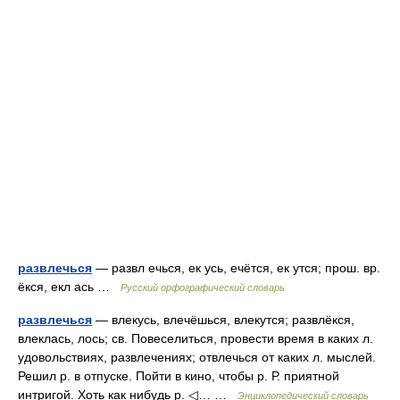
развлечься
— развл ечься, ек усь, ечётся, ек утся; прош. вр.
ёкся, екл ась …
Русский орфографический словарь
развлечься
— влекусь, влечёшься, влекутся; развлёкся,
влеклась, лось; св. Повеселиться, провести время в каких л.
удовольствиях, развлечениях; отвлечься от каких л. мыслей.
Решил р. в отпуске. Пойти в кино, чтобы р. Р. приятной
интригой. Хоть как нибудь р. ◁… …
Энциклопедический словарь