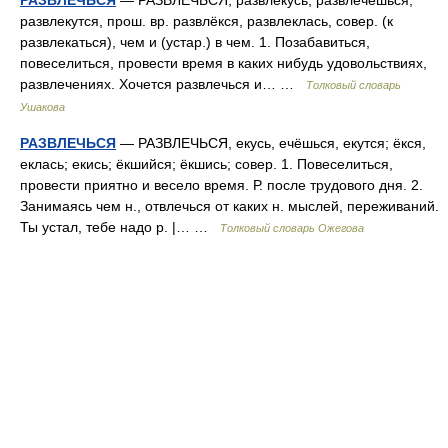
РАЗВЛЕЧЬСЯ
— РАЗВЛЕЧЬСЯ, развлекусь, развлечёшься,
развлекутся, прош. вр. развлёкся, развлеклась, совер. (к
развлекаться), чем и (устар.) в чем. 1. Позабавиться,
повеселиться, провести время в каких нибудь удовольствиях,
развлечениях. Хочется развлечься и… …
Толковый словарь
Ушакова
РАЗВЛЕЧЬСЯ
— РАЗВЛЕЧЬСЯ, екусь, ечёшься, екутся; ёкся,
еклась; екись; ёкшийся; ёкшись; совер. 1. Повеселиться,
провести приятно и весело время. Р. после трудового дня. 2.
Занимаясь чем н., отвлечься от каких н. мыслей, переживаний.
Ты устал, тебе надо р. |… …
Толковый словарь Ожегова