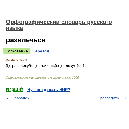
Орфографический словарь русского
языка
развлечься
Толкование
Перевод
развлечься
(
I
), развлек
у/
(сь), -лечёшь(ся), -лек
у/
т(ся)
Орфографический словарь русского языка
.
2006
.
Игры ⚽
Нужно сделать НИР?
развлечь
разводить