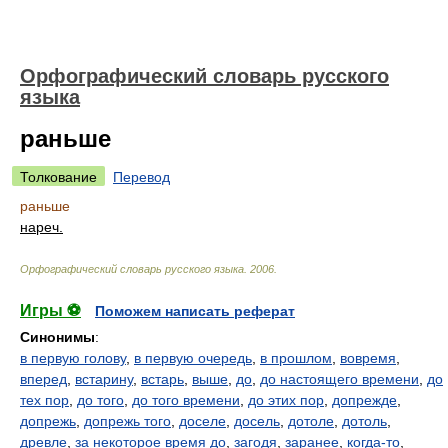
Орфографический словарь русского
языка
раньше
Толкование
Перевод
раньше
нареч.
Орфографический словарь русского языка
.
2006
.
Игры ⚽
Поможем написать реферат
Синонимы
:
в первую голову
,
в первую очередь
,
в прошлом
,
вовремя
,
вперед
,
встарину
,
встарь
,
выше
,
до
,
до настоящего времени
,
до
тех пор
,
до того
,
до того времени
,
до этих пор
,
допрежде
,
допрежь
,
допрежь того
,
доселе
,
досель
,
дотоле
,
дотоль
,
древле
,
за некоторое время до
,
загодя
,
заранее
,
когда-то
,