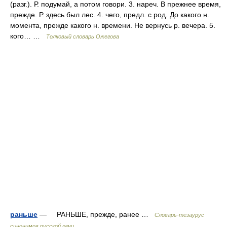
(разг.). Р. подумай, а потом говори. 3. нареч. В прежнее время,
прежде. Р. здесь был лес. 4. чего, предл. с род. До какого н.
момента, прежде какого н. времени. Не вернусь р. вечера. 5.
кого… …
Толковый словарь Ожегова
раньше
— РАНЬШЕ, прежде, ранее …
Словарь-тезаурус
синонимов русской речи