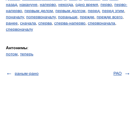
назад
,
накануне
,
наперво
,
некогда
,
одно время
,
перво
,
перво-
наперво
,
первым делом
,
первым долгом
,
перед
,
перед этим
,
поначалу
,
попервоначалу
,
пораньше
,
прежде
,
прежде всего
,
ранее
,
сначала
,
сперва
,
сперва-наперво
,
спервоначала
,
спервоначалу
Антонимы
:
потом
,
теперь
раным-рано
РАО