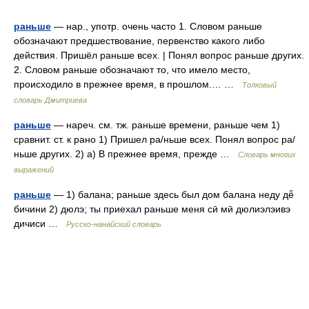
раньше
— нар., употр. очень часто 1. Словом раньше
обозначают предшествование, первенство какого либо
действия. Пришёл раньше всех. | Понял вопрос раньше других.
2. Словом раньше обозначают то, что имело место,
происходило в прежнее время, в прошлом.… …
Толковый
словарь Дмитриева
раньше
— нареч. см. тж. раньше времени, раньше чем 1)
сравнит. ст. к рано 1) Пришел ра/ньше всех. Понял вопрос ра/
ньше других. 2) а) В прежнее время, прежде …
Словарь многих
выражений
раньше
— 1) балана; раньше здесь был дом балана неду дё̄
бичини 2) дюлэ; ты приехал раньше меня сӣ мӣ дюлиэлэивэ
дичиси …
Русско-нанайский словарь