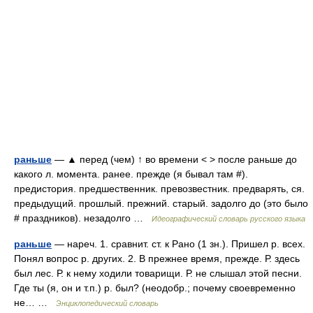
раньше
— ▲ перед (чем) ↑ во времени < > после раньше до
какого л. момента. ранее. прежде (я бывал там #).
предистория. предшественник. превозвестник. предварять, ся.
предыдущий. прошлый. прежний. старый. задолго до (это было
# праздников). незадолго …
Идеографический словарь русского языка
раньше
— нареч. 1. сравнит. ст. к Рано (1 зн.). Пришел р. всех.
Понял вопрос р. других. 2. В прежнее время, прежде. Р. здесь
был лес. Р. к нему ходили товарищи. Р. не слышал этой песни.
Где ты (я, он и т.п.) р. был? (неодобр.; почему своевременно
не… …
Энциклопедический словарь