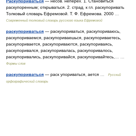
Раскупориваться
— несов. неперех. 1. Становиться
раскупоренным; открываться. 2. страд. к гл. раскупоривать
Толковый словарь Ефремовой. Т. Ф. Ефремова. 2000 …
Современный толковый словарь русского языка Ефремовой
раскупориваться
— раскупориваться, раскупориваюсь,
раскупориваемся, раскупориваешься, раскупориваетесь,
раскупоривается, раскупориваются, раскупориваясь,
раскупоривался, раскупоривалась, раскупоривалось,
раскупоривались, раскупоривайся, раскупоривайтесь,… …
Формы слов
раскупориваться
— раск упориваться, ается …
Русский
орфографический словарь