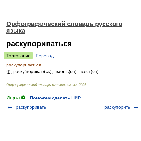
Орфографический словарь русского
языка
раскупориваться
Толкование
Перевод
раскупориваться
(
I
), раск
у/
пориваю(сь), -ваешь(ся), -вают(ся)
Орфографический словарь русского языка
.
2006
.
Игры ⚽
Поможем сделать НИР
раскупоривать
раскупорить