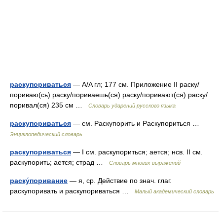
раскупориваться
— A/A гл; 177 см. Приложение II раску/
пориваю(сь) раску/пориваешь(ся) раску/поривают(ся) раску/
поривал(ся) 235 см …
Словарь ударений русского языка
раскупориваться
— см. Раскупорить и Раскупориться …
Энциклопедический словарь
раскупориваться
— I см. раскупориться; ается; нсв. II см.
раскупорить; ается; страд …
Словарь многих выражений
раску́поривание
— я, ср. Действие по знач. глаг.
раскупоривать и раскупориваться …
Малый академический словарь