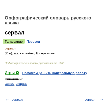
Орфографический словарь русского
языка
сервал
Толкование
Перевод
сервал
(
2
м
);
мн.
серв
а/
лы,
Р.
серв
а/
лов
Орфографический словарь русского языка
.
2006
.
Игры ⚽
Поможем решить контрольную работу
Синонимы
:
кошка
,
хищник
серваж
сервант