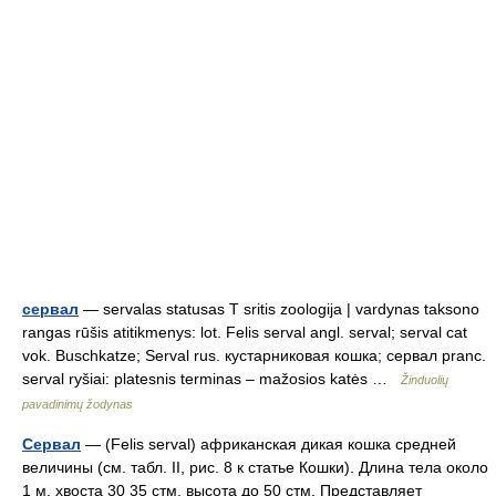
сервал
— servalas statusas T sritis zoologija | vardynas taksono
rangas rūšis atitikmenys: lot. Felis serval angl. serval; serval cat
vok. Buschkatze; Serval rus. кустарниковая кошка; сервал pranc.
serval ryšiai: platesnis terminas – mažosios katės …
Žinduolių
pavadinimų žodynas
Сервал
— (Felis serval) африканская дикая кошка средней
величины (см. табл. II, рис. 8 к статье Кошки). Длина тела около
1 м, хвоста 30 35 стм, высота до 50 стм. Представляет