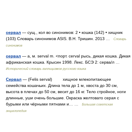
сервал
— сущ., кол во синонимов: 2 • кошка (142) • хищник
(103) Словарь синонимов ASIS. В.Н. Тришин. 2013 …
Словарь
синонимов
сервал
— а, м. serval m. <порт. cerval рысь, дикая кошка. Дикая
африканская кошка. Крысин 1998. Лекс. БСЭ 2: серва/л …
Исторический словарь галлицизмов русского языка
Сервал
— (Felis serval) хищное млекопитающее
семейства кошачьих. Длина тела до 1 м, хвоста до 30 см,
высота в плечах до 50 см, весит до 16 кг. Тело стройное, ноги
длинные, уши очень большие. Окраска желтовато серая с
бурыми или чёрными пятнами и… …
Большая советская
энциклопедия