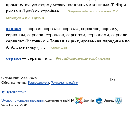
промежуточную форму между настоящими кошками (Felis) и
рысями (Lynx) он стройнее …
Энциклопедический словарь Ф.А.
Брокгауза и И.А. Ефрона
сервал
— сервал, сервалы, сервала, сервалов, сервалу,
сервалам, сервала, сервалов, сервалом, сервалами, сервале,
сервалах (Источник: «Полная акцентуированная парадигма по
А. А. Зализняку») …
Формы слов
сервал
— серв ал, а …
Русский орфографический словарь
© Академик, 2000-2026
18+
Обратная связь:
Техподдержка
,
Реклама на сайте
👣 Путешествия
Экспорт словарей на сайты
, сделанные на PHP,
Joomla,
Drupal,
WordPress, MODx.