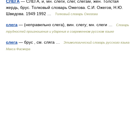
СЛЕГА
— СЛЕГА, и, мн. слеги, слег, слегам, жен. Толстая
жердь, брус. Толковый словарь Ожегова. С.И. Ожегов, Н.Ю.
Шведова. 1949 1992 …
Толковый словарь Ожегова
слега
— (неправильно слега), вин. слегу; мн. слеги …
Словарь
трудностей произношения и ударения в современном русском языке
слега
— брус , см. сляга …
Этимологический словарь русского языка
Макса Фасмера