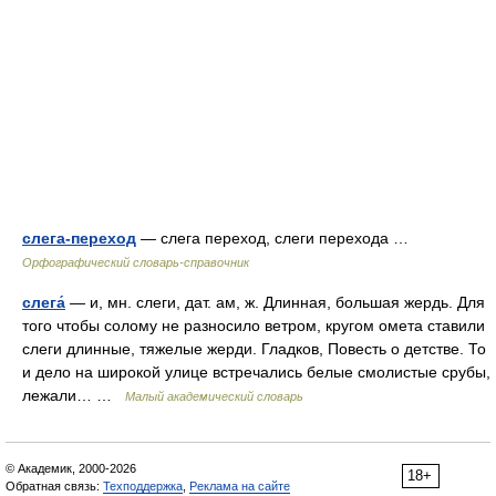
слега-переход
— слега переход, слеги перехода …
Орфографический словарь-справочник
слега́
— и, мн. слеги, дат. ам, ж. Длинная, большая жердь. Для
того чтобы солому не разносило ветром, кругом омета ставили
слеги длинные, тяжелые жерди. Гладков, Повесть о детстве. То
и дело на широкой улице встречались белые смолистые срубы,
лежали… …
Малый академический словарь
© Академик, 2000-2026
18+
Обратная связь:
Техподдержка
,
Реклама на сайте