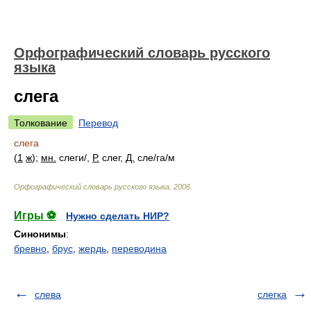
Орфографический словарь русского
языка
слега
Толкование
Перевод
слега
(
1
ж
);
мн.
слег
и/
,
Р.
слег,
Д.
сл
е/
г
а/
м
Орфографический словарь русского языка
.
2006
.
Игры ⚽
Нужно сделать НИР?
Синонимы
:
бревно
,
брус
,
жердь
,
переводина
слева
слегка