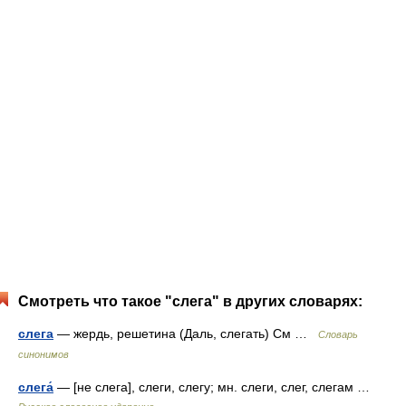
Смотреть что такое "слега" в других словарях:
слега
— жердь, решетина (Даль, слегать) См …
Словарь
синонимов
слега́
— [не слега], слеги, слегу; мн. слеги, слег, слегам …