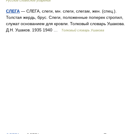
Русское словесное ударение
СЛЕГА
— СЛЕГА, слеги, мн. слеги, слегам, жен. (спец.).
Толстая жердь, брус. Слеги, положенные поперек стропил,
служат основанием для кровли. Толковый словарь Ушакова.
Д.Н. Ушаков. 1935 1940 …
Толковый словарь Ушакова