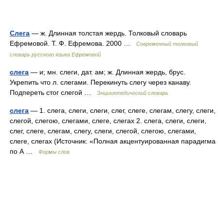
Слега
— ж. Длинная толстая жердь. Толковый словарь
Ефремовой. Т. Ф. Ефремова. 2000 …
Современный толковый
словарь русского языка Ефремовой
слега
— и; мн. слеги, дат. ам; ж. Длинная жердь, брус.
Укрепить что л. слегами. Перекинуть слегу через канаву.
Подпереть стог слегой …
Энциклопедический словарь
слега
— 1. слега, слеги, слеги, слег, слеге, слегам, слегу, слеги,
слегой, слегою, слегами, слеге, слегах 2. слега, слеги, слеги,
слег, слеге, слегам, слегу, слеги, слегой, слегою, слегами,
слеге, слегах (Источник: «Полная акцентуированная парадигма
по А …
Формы слов