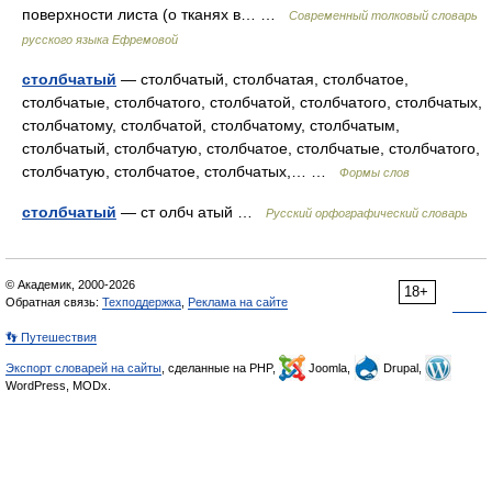
поверхности листа (о тканях в… …
Современный толковый словарь
русского языка Ефремовой
столбчатый
— столбчатый, столбчатая, столбчатое,
столбчатые, столбчатого, столбчатой, столбчатого, столбчатых,
столбчатому, столбчатой, столбчатому, столбчатым,
столбчатый, столбчатую, столбчатое, столбчатые, столбчатого,
столбчатую, столбчатое, столбчатых,… …
Формы слов
столбчатый
— ст олбч атый …
Русский орфографический словарь
© Академик, 2000-2026
18+
Обратная связь:
Техподдержка
,
Реклама на сайте
👣 Путешествия
Экспорт словарей на сайты
, сделанные на PHP,
Joomla,
Drupal,
WordPress, MODx.