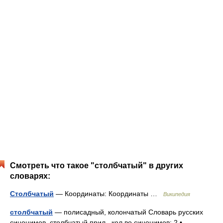
Смотреть что такое "столбчатый" в других
словарях:
Столбчатый
— Координаты: Координаты …
Википедия
столбчатый
— полисадный, колончатый Словарь русских
синонимов. столбчатый прил., кол во синонимов: 2 •