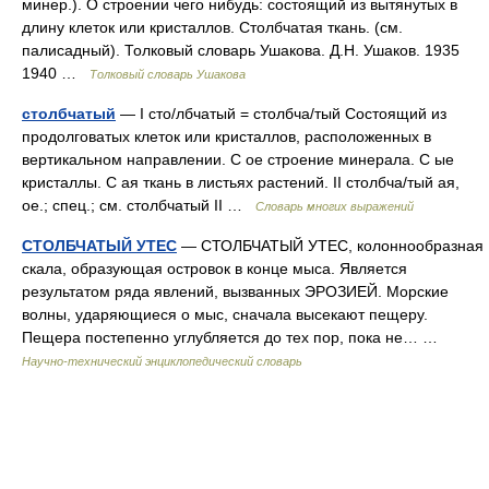
минер.). О строении чего нибудь: состоящий из вытянутых в
длину клеток или кристаллов. Столбчатая ткань. (см.
палисадный). Толковый словарь Ушакова. Д.Н. Ушаков. 1935
1940 …
Толковый словарь Ушакова
столбчатый
— I сто/лбчатый = столбча/тый Состоящий из
продолговатых клеток или кристаллов, расположенных в
вертикальном направлении. С ое строение минерала. С ые
кристаллы. С ая ткань в листьях растений. II столбча/тый ая,
ое.; спец.; см. столбчатый II …
Словарь многих выражений
СТОЛБЧАТЫЙ УТЕС
— СТОЛБЧАТЫЙ УТЕС, колоннообразная
скала, образующая островок в конце мыса. Является
результатом ряда явлений, вызванных ЭРОЗИЕЙ. Морские
волны, ударяющиеся о мыс, сначала высекают пещеру.
Пещера постепенно углубляется до тех пор, пока не… …
Научно-технический энциклопедический словарь