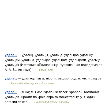
удалец
— удалец, удальцы, удальца, удальцов, удальцу,
удальцам, удальца, удальцов, удальцом, удальцами, удальце,
удальцах (Источник: «Полная акцентуированная парадигма по
А. А. Зализняку») …
Формы слов
удалец
— удал ец, льц а, твор. п. льц ом, род. п. мн. ч. льц ов
…
Русский орфографический словарь
удалец
— льца; м. Разг. Удалой человек; храбрец. Компания
удальцов. Пройти по краю обрыва может только у. У. один
погасил пожар …
Энциклопедический словарь