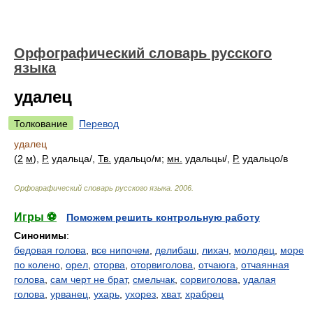
Орфографический словарь русского
языка
удалец
Толкование
Перевод
удалец
(
2
м
),
Р.
удальц
а/
,
Тв.
удальц
о/
м;
мн.
удальц
ы/
,
Р.
удальц
о/
в
Орфографический словарь русского языка
.
2006
.
Игры ⚽
Поможем решить контрольную работу
Синонимы
:
бедовая голова
,
все нипочем
,
делибаш
,
лихач
,
молодец
,
море
по колено
,
орел
,
оторва
,
оторвиголова
,
отчаюга
,
отчаянная
голова
,
сам черт не брат
,
смельчак
,
сорвиголова
,
удалая
голова
,
урванец
,
ухарь
,
ухорез
,
хват
,
храбрец