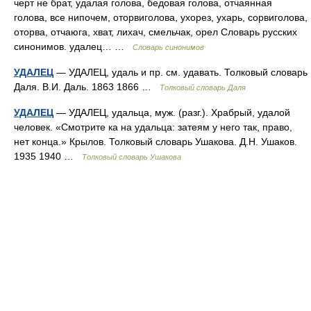
черт не брат, удалая голова, бедовая голова, отчаянная
голова, все нипочем, оторвиголова, ухорез, ухарь, сорвиголова,
оторва, отчаюга, хват, лихач, смельчак, орел Словарь русских
синонимов. удалец… …
Словарь синонимов
УДАЛЕЦ
— УДАЛЕЦ, удаль и пр. см. удавать. Толковый словарь
Даля. В.И. Даль. 1863 1866 …
Толковый словарь Даля
УДАЛЕЦ
— УДАЛЕЦ, удальца, муж. (разг.). Храбрый, удалой
человек. «Смотрите ка на удальца: затеям у него так, право,
нет конца.» Крылов. Толковый словарь Ушакова. Д.Н. Ушаков.
1935 1940 …
Толковый словарь Ушакова