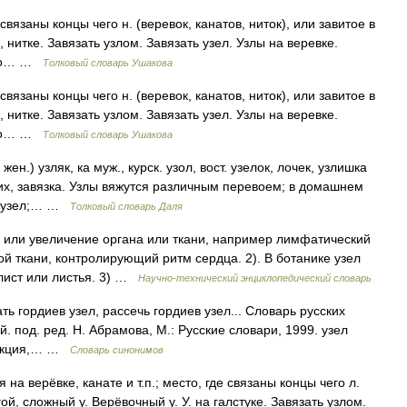
 связаны концы чего н. (веревок, канатов, ниток), или завитое в
 нитке. Завязать узлом. Завязать узел. Узлы на веревке.
есто… …
Толковый словарь Ушакова
 связаны концы чего н. (веревок, канатов, ниток), или завитое в
 нитке. Завязать узлом. Завязать узел. Узлы на веревке.
есто… …
Толковый словарь Ушакова
жен.) узляк, ка муж., курск. узол, вост. узелок, лочек, узлишка
 их, завязка. Узлы вяжутся различным перевоем; в домашнем
ой узел;… …
Толковый словарь Даля
 или увеличение органа или ткани, например лимфатический
й ткани, контролирующий ритм сердца. 2). В ботанике узел
 лист или листья. 3) …
Научно-технический энциклопедический словарь
ть гордиев узел, рассечь гордиев узел... Словарь русских
 под. ред. Н. Абрамова, М.: Русские словари, 1999. узел
, секция,… …
Словарь синонимов
 на верёвке, канате и т.п.; место, где связаны концы чего л.
угой, сложный у. Верёвочный у. У. на галстуке. Завязать узлом.