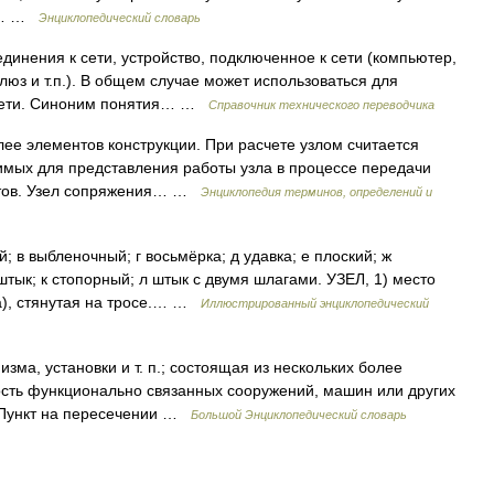
лы… …
Энциклопедический словарь
динения к сети, устройство, подключенное к сети (компьютер,
люз и т.п.). В общем случае может использоваться для
 сети. Синоним понятия… …
Справочник технического переводчика
ее элементов конструкции. При расчете узлом считается
имых для представления работы узла в процессе передачи
нтов. Узел сопряжения… …
Энциклопедия терминов, определений и
 в выбленочный; г восьмёрка; д удавка; е плоский; ж
тык; к стопорный; л штык с двумя шлагами. УЗЕЛ, 1) место
ка), стянутая на тросе.… …
Иллюстрированный энциклопедический
зма, установки и т. п.; состоящая из нескольких более
ость функционально связанных сооружений, машин или других
3) Пункт на пересечении …
Большой Энциклопедический словарь