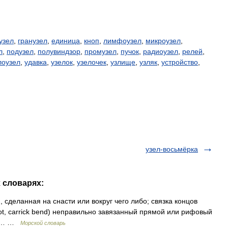
узел
,
гранузел
,
единица
,
кноп
,
лимфоузел
,
микроузел
,
л
,
подузел
,
полувиндзор
,
промузел
,
пучок
,
радиоузел
,
релей
,
лоузел
,
удавка
,
узелок
,
узелочек
,
узлище
,
узляк
,
устройство
,
узел-восьмёрка
х словарях:
, сделанная на снасти или вокруг чего либо; связка концов
not, carrick bend) неправильно завязанный прямой или рифовый
ый,… …
Морской словарь