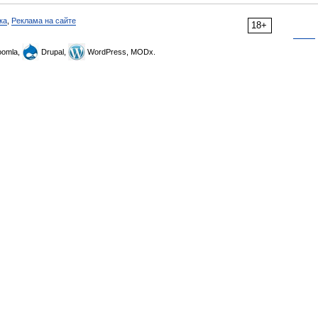
ка
,
Реклама на сайте
18+
omla,
Drupal,
WordPress, MODx.