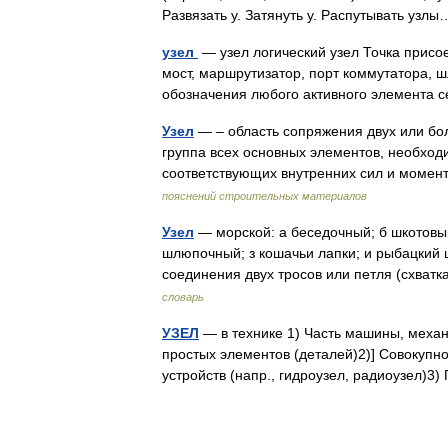
Развязать у. Затянуть у. Распутывать уз
узел
— узел логический узел Точка присое
мост, маршрутизатор, порт коммутатора, ш
обозначения любого активного элемента
Узел
— – область сопряжения двух или бол
группа всех основных элементов, необход
соответствующих внутренних сил и моме
пояснений строительных материалов
Узел
— морской: а беседочный; б шкотовый;
шлюпочный; з кошачьи лапки; и рыбацкий ш
соединения двух тросов или петля (схват
словарь
УЗЕЛ
— в технике 1) Часть машины, механи
простых элементов (деталей)2)] Совокупн
устройств (напр., гидроузел, радиоузел)