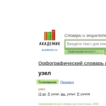
Словари и энциклоп
academic.ru
Орфографический словарь русского языка
Орфографический словарь 
узел
Толкование
Перевод
узел
(
2
м
),
Р
.
узл
а
/
;
мн
.
узл
ы
/
,
Р
.
узл
о
/
в
Орфографический
словарь
русского
языка
.
2006
.