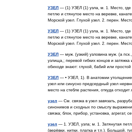
УЗЕЛ
— (1) УЗЕЛ (1) узла, м. 1. Место, где
петлю и стянутое место на веревке, канате,
Морской узел. Глухой узел. 2. перен. М
УЗЕЛ
— (1) УЗЕЛ (1) узла, м. 1. Место, где
петлю и стянутое место на веревке, канате,
Морской узел. Глухой узел. 2. перен. М
УЗЕЛ
— муж. (узкий) узловина муж. (а пск., 
узлища,; перевой гибких концов и затяжка
обиходе знают: глухой, бабий или прост
УЗЕЛ
— • УЗЕЛ, 1). В анатомии утолщение
узел или синусно предсердный узел нервно
место на стебле растения, откуда отходит
узел
— См. связка в узел завязать, разруба
синонимов и сходных по смыслу выражений.
связка; блок, прибор, установка, агрегат
узел
— 1. УЗЕЛ, узла; м. 1. Затянутая петля
(верёвки, нитки, платка и т.п.). Большой, т