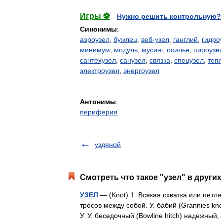
Игры ⚽
Нужно решить контрольную?
Синонимы
:
аэроузел
,
бужлец
,
веб-узел
,
ганглий
,
гидро
минимум
,
модуль
,
мусинг
,
осилье
,
пироузе
сантехузел
,
санузел
,
связка
,
спецузел
,
теп
электроузел
,
энергоузел
Антонимы
:
периферия
уздяной
Смотреть что такое "узел" в други
УЗЕЛ
— (Knot) 1. Всякая схватка или петля
тросов между собой. У. бабий (Grannies k
У. У. беседочный (Bowline hitch) надежн