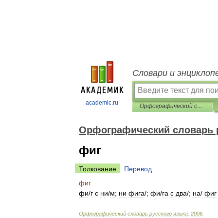
Словари и энциклоп
academic.ru
Орфографический словарь русского языка
Орфографический словарь 
фиг
Толкование
Перевод
фиг
ф
и
/
г
с
н
и
/
м
;
ни
фиг
а
/
;
ф
и
/
га
с
дв
а
/
;
н
а
/
фиг
Орфографический
словарь
русского
языка
.
2006
.