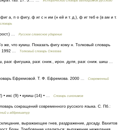
ократ. газ. 17. 3.… …
Исторический словарь галлицизмов русского
г а, п о фигу, ф иг с н им (н ей и т. д.), ф иг теб е (в ам и т.
 словарь
прост.) …
Русское словесное ударение
 То же, что кукиш. Показать фигу кому н. Толковый словарь
49 1992 …
Толковый словарь Ожегова
, разг. фигушка, разг. сниж., ирон. дуля, разг. сниж. шиш …
й словарь Ефремовой. Т. Ф. Ефремова. 2000 …
Современный
) • икс (9) • кукиш (14) • …
Словарь синонимов
ловарь сокращений современного русского языка. С. Пб.:
ений и аббревиатур
склицание, выражающее гнев, раздражение, досаду. Вахитов
 прост. Бран. Требование удалиться; выражение нежелания