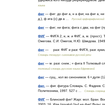
удержись кого нибудь референдумом. Дем
языка
фиг
— фиг: до фиг а, н а фиг, на фиг а, ни фи
д.), ф ига (с) дв а …
Русский орфографический
фиг
— фиг; ни фига; фига с два; на фиг (
ФИГ
— ФИГА 2, и, ж. и ФИГ, а, м. (прост.).
Ожегова. С.И. Ожегов, Н.Ю. Шведова. 19
фиг
— разг. ФИГ и разг. ФИГА, разг. кукиш
Словарь-тезаурус синонимов русской речи
фиг
— м. разг. сниж.; = фига II Толковы
толковый словарь русского языка Ефремовой
фиг
— сущ., кол во синонимов: 6 • дуля (12
фиг.
— фиг. фигура Словарь: С. Фадеев. С
Политехника, 1997. 527 с …
Словарь сокращ
ФИГ
— Блинский фиг! Жарг. мол. Бран. Во
2003, 16. Иди (пошёл) [ты] на фиг! Вульг.