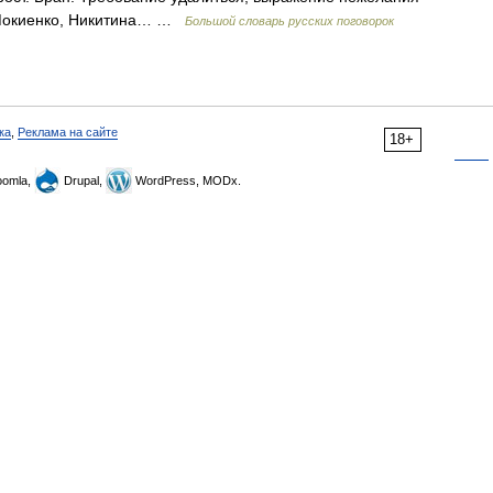
; Мокиенко, Никитина… …
Большой словарь русских поговорок
ка
,
Реклама на сайте
18+
omla,
Drupal,
WordPress, MODx.