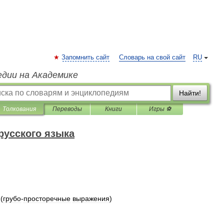
Запомнить сайт
Словарь на свой сайт
RU
едии на Академике
Найти!
Толкования
Переводы
Книги
Игры ⚽
русского языка
(
грубо
-
просторечные
выражения
)