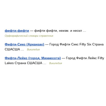
фифти-фифти
— фифти фифти, неизм. и нескл …
Орфографический словарь-справочник
Фифти-Сикс (Арканзас)
— Город Фифти Сикс Fifty Six Страна
СШАСША …
Википедия
Фифти-Лейкс (город, Миннесота)
— Город Фифти Лейкс Fifty
Lakes Страна СШАСША …
Википедия