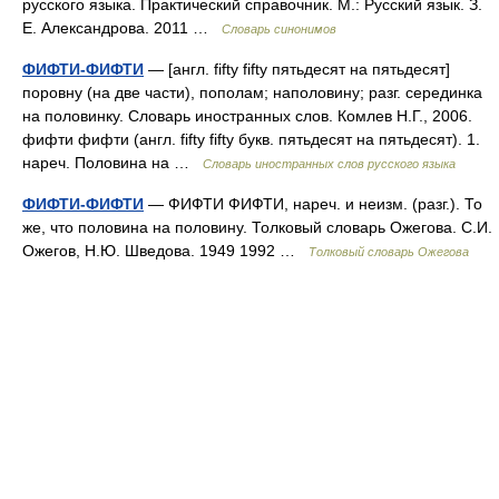
русского языка. Практический справочник. М.: Русский язык. З.
Е. Александрова. 2011 …
Словарь синонимов
ФИФТИ-ФИФТИ
— [англ. fifty fifty пятьдесят на пятьдесят]
поровну (на две части), пополам; наполовину; разг. серединка
на половинку. Словарь иностранных слов. Комлев Н.Г., 2006.
фифти фифти (англ. fifty fifty букв. пятьдесят на пятьдесят). 1.
нареч. Половина на …
Словарь иностранных слов русского языка
ФИФТИ-ФИФТИ
— ФИФТИ ФИФТИ, нареч. и неизм. (разг.). То
же, что половина на половину. Толковый словарь Ожегова. С.И.
Ожегов, Н.Ю. Шведова. 1949 1992 …
Толковый словарь Ожегова