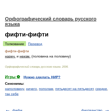
Орфографический словарь русского
языка
фифти-фифти
Толкование
Перевод
фифти-фифти
нареч.
и
неизм.
(половина на половину)
Орфографический словарь русского языка
.
2006
.
Игры ⚽
Нужно сделать НИР?
Синонимы
:
наполовину
,
ничего
,
пополам
,
пятьдесят на пятьдесят
,
средне
,
так себе
фифи
фихтеанство