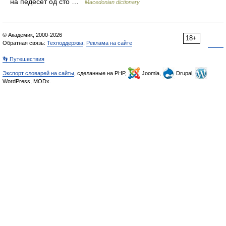
на педесет од сто …
Macedonian dictionary
© Академик, 2000-2026
18+
Обратная связь:
Техподдержка
,
Реклама на сайте
👣 Путешествия
Экспорт словарей на сайты
, сделанные на PHP,
Joomla,
Drupal,
WordPress, MODx.