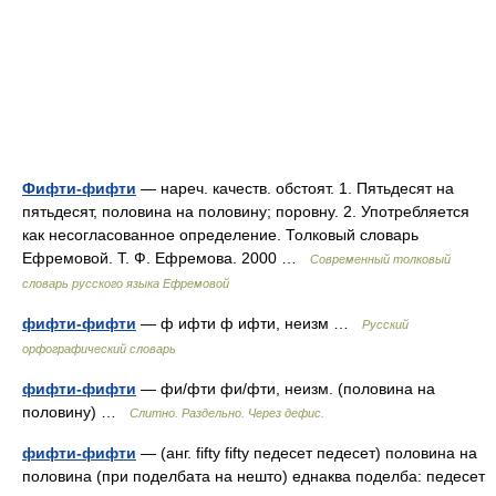
Фифти-фифти
— нареч. качеств. обстоят. 1. Пятьдесят на
пятьдесят, половина на половину; поровну. 2. Употребляется
как несогласованное определение. Толковый словарь
Ефремовой. Т. Ф. Ефремова. 2000 …
Современный толковый
словарь русского языка Ефремовой
фифти-фифти
— ф ифти ф ифти, неизм …
Русский
орфографический словарь
фифти-фифти
— фи/фти фи/фти, неизм. (половина на
половину) …
Слитно. Раздельно. Через дефис.
фифти-фифти
— (анг. fifty fifty педесет педесет) половина на
половина (при поделбата на нешто) еднаква поделба: педесет