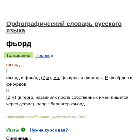
Орфографический словарь русского
языка
фьорд
Толкование
Перевод
фьорд
I
фьорд и фи
о/
рд
(
2
м
);
мн.
фь
о/
рды и фи
о/
рды,
Р.
фь
о/
рдов и
фи
о/
рдов
II
(
2
м
) (в
геогр.
названиях после собственных имён пишется
через дефис),
напр
.: Варангер-фьорд
Орфографический словарь русского языка
.
2006
.
Игры ⚽
Нужна курсовая?
Синонимы
: