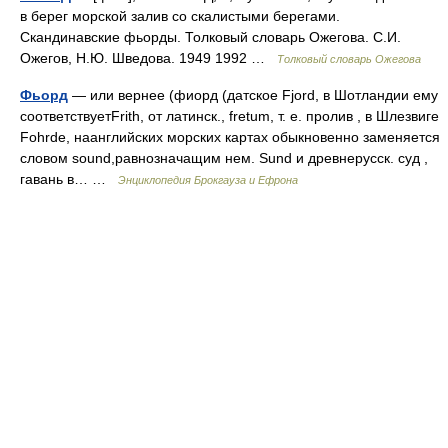
в берег морской залив со скалистыми берегами.
Скандинавские фьорды. Толковый словарь Ожегова. С.И.
Ожегов, Н.Ю. Шведова. 1949 1992 …
Толковый словарь Ожегова
Фьорд
— или вернее (фиорд (датское Fjord, в Шотландии ему
соответствуетFrith, от латинск., fretum, т. е. пролив , в Шлезвиге
Fohrde, наанглийских морских картах обыкновенно заменяется
словом sound,равнозначащим нем. Sund и древнерусск. суд ,
гавань в… …
Энциклопедия Брокгауза и Ефрона