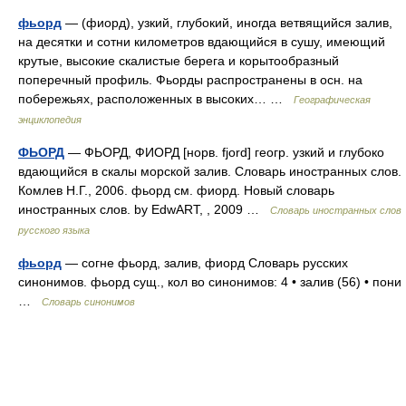
фьорд
— (фиорд), узкий, глубокий, иногда ветвящийся залив,
на десятки и сотни километров вдающийся в сушу, имеющий
крутые, высокие скалистые берега и корытообразный
поперечный профиль. Фьорды распространены в осн. на
побережьях, расположенных в высоких… …
Географическая
энциклопедия
ФЬОРД
— ФЬОРД, ФИОРД [норв. fjord] геогр. узкий и глубоко
вдающийся в скалы морской залив. Словарь иностранных слов.
Комлев Н.Г., 2006. фьорд см. фиорд. Новый словарь
иностранных слов. by EdwART, , 2009 …
Словарь иностранных слов
русского языка
фьорд
— согне фьорд, залив, фиорд Словарь русских
синонимов. фьорд сущ., кол во синонимов: 4 • залив (56) • пони
…
Словарь синонимов