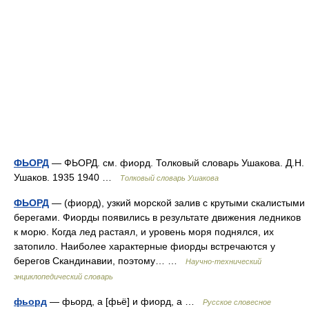
ФЬОРД
— ФЬОРД. см. фиорд. Толковый словарь Ушакова. Д.Н.
Ушаков. 1935 1940 …
Толковый словарь Ушакова
ФЬОРД
— (фиорд), узкий морской залив с крутыми скалистыми
берегами. Фиорды появились в результате движения ледников
к морю. Когда лед растаял, и уровень моря поднялся, их
затопило. Наиболее характерные фиорды встречаются у
берегов Скандинавии, поэтому… …
Научно-технический
энциклопедический словарь
фьорд
— фьорд, а [фьё] и фиорд, а …
Русское словесное