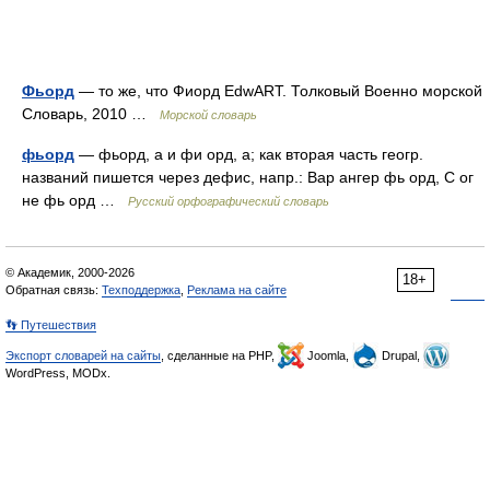
Фьорд
— то же, что Фиорд EdwART. Толковый Военно морской
Словарь, 2010 …
Морской словарь
фьорд
— фьорд, а и фи орд, а; как вторая часть геогр.
названий пишется через дефис, напр.: Вар ангер фь орд, С ог
не фь орд …
Русский орфографический словарь
© Академик, 2000-2026
18+
Обратная связь:
Техподдержка
,
Реклама на сайте
👣 Путешествия
Экспорт словарей на сайты
, сделанные на PHP,
Joomla,
Drupal,
WordPress, MODx.