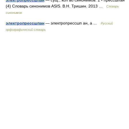
электропрессшпан
— сущ., кол во синонимов: 1 • прессшпан
(4) Словарь синонимов ASIS. В.Н. Тришин. 2013 …
Словарь
синонимов
электропрессшпан
— электропрессшп ан, а …
Русский
орфографический словарь