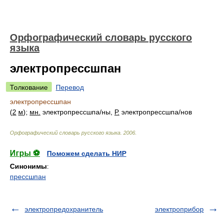
Орфографический словарь русского
языка
электропрессшпан
Толкование
Перевод
электропрессшпан
(
2
м
);
мн.
электропрессшп
а/
ны,
Р.
электропрессшп
а/
нов
Орфографический словарь русского языка
.
2006
.
Игры ⚽
Поможем сделать НИР
Синонимы
:
прессшпан
электропредохранитель
электроприбор