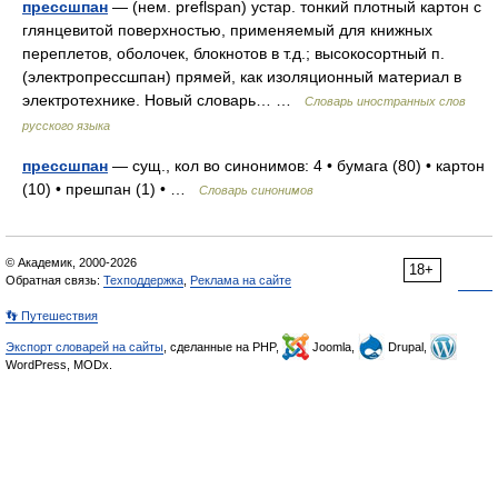
прессшпан
— (нем. preflspan) устар. тонкий плотный картон с
глянцевитой поверхностью, применяемый для книжных
переплетов, оболочек, блокнотов в т.д.; высокосортный п.
(электропрессшпан) прямей, как изоляционный материал в
электротехнике. Новый словарь… …
Словарь иностранных слов
русского языка
прессшпан
— сущ., кол во синонимов: 4 • бумага (80) • картон
(10) • прешпан (1) • …
Словарь синонимов
© Академик, 2000-2026
18+
Обратная связь:
Техподдержка
,
Реклама на сайте
👣 Путешествия
Экспорт словарей на сайты
, сделанные на PHP,
Joomla,
Drupal,
WordPress, MODx.