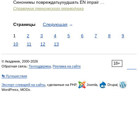
Синонимы повреждатьухудшать EN impair …
Справочник технического переводчика
Страницы
Следующая
→
1
2
3
4
5
6
7
8
9
10
11
12
13
© Академик, 2000-2026
18+
Обратная связь:
Техподдержка
,
Реклама на сайте
👣 Путешествия
Экспорт словарей на сайты
, сделанные на PHP,
Joomla,
Drupal,
WordPress, MODx.