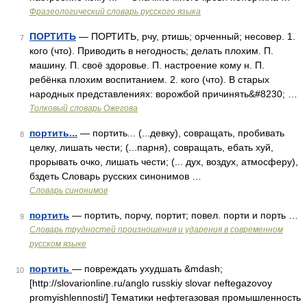
Фразеологический словарь русского языка
ПОРТИТЬ
— ПОРТИТЬ, рчу, ртишь; орченный; несовер. 1.
7
кого (что). Приводить в негодность; делать плохим. П.
машину. П. своё здоровье. П. настроение кому н. П.
ребёнка плохим воспитанием. 2. кого (что). В старых
народных представлениях: ворожбой причинять&#8230; …
Толковый словарь Ожегова
портить...
— портить... (...девку), совращать, пробивать
8
целку, лишать чести; (...парня), совращать, ебать хуй,
прорывать очко, лишать чести; (... дух, воздух, атмосферу),
бздеть Словарь русских синонимов …
Словарь синонимов
портить
— портить, порчу, портит; повел. порти и порть …
9
Словарь трудностей произношения и ударения в современном
русском языке
портить
— повреждать ухудшать &mdash;
10
[http://slovarionline.ru/anglo russkiy slovar neftegazovoy
promyishlennosti/] Тематики нефтегазовая промышленность