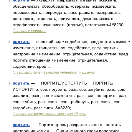
портить
— Ухудшить, извращать, изгадить, искажать,
3
обесценивать, обезобразить, коверкать, исковеркать,
перековеркать, повреждать, расстраивать, развращать,
растлевать, отравлять, притуплять, деморализовать,
атрофировать; изнашивать (платье), истаптывать&#8230; …
Словарь синонимов
портить
— внешний вид • содействие, вред портить жизнь •
4
изменение, отрицательная, содействие, вред портить
настроение • изменение, отрицательная, содействие, вред
портить отношения • изменение, отрицательная,
содействие, вред …
Глагольной сочетаемости непредметных имён
портить
— ПОРТИТЬ/ИСПОРТИТЬ ПОРТИТЬ/
5
ИСПОРТИТЬ, сов. погубить, разг., сов. загубить, разг., сов.
изгадить, разг., сов. испакостить, разг., сов. попортить, разг.,
сов. сгубить, разг. сниж., сов. гробануть, разг. сниж., сов.
загробить, разг. сниж.,&#8230; …
Словарь-тезаурус синонимов русской речи
портить
— Портить кровь раздражать кого н., портить
6
настроение кому н. Она мне много крови попортила …