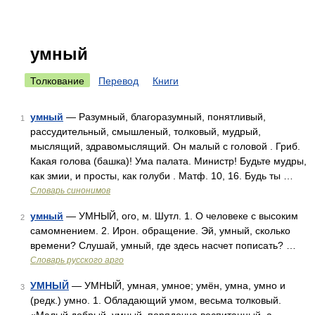
умный
Толкование
Перевод
Книги
умный
— Разумный, благоразумный, понятливый,
1
рассудительный, смышленый, толковый, мудрый,
мыслящий, здравомыслящий. Он малый с головой . Гриб.
Какая голова (башка)! Ума палата. Министр! Будьте мудры,
как змии, и просты, как голуби . Матф. 10, 16. Будь ты …
Словарь синонимов
умный
— УМНЫЙ, ого, м. Шутл. 1. О человеке с высоким
2
самомнением. 2. Ирон. обращение. Эй, умный, сколько
времени? Слушай, умный, где здесь насчет пописать? …
Словарь русского арго
УМНЫЙ
— УМНЫЙ, умная, умное; умён, умна, умно и
3
(редк.) умно. 1. Обладающий умом, весьма толковый.