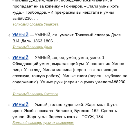
«Малый добрый, умный, порядочно воспитанный, а
пропадает ни за копейку.» Гончаров. «Стали умны хоть
куда.» Грибоедов. «И прекрасны вы некстати и умны
вы&#8230; …
Толковый словарь Ушакова
УМНЫЙ
— УМНЫЙ, см. умалит. Толковый словарь Даля.
4
В.И. Даль. 1863 1866 …
Толковый словарь Даля
УМНЫЙ
— УМНЫЙ, ая, ое; умён, умна, умно. 1.
5
Обладающий умом, выражающий ум. У. наставник. Умное
лицо. У. взгляд. Умная машина (перен.: выполняющая
сложную, тонкую работу). Умные книги (перен.: глубокие по
содержанию). Умные руки (перен.: о руках умелого&#8230;
…
Толковый словарь Ожегова
УМНЫЙ
— Умный, только худенький. Жарг. мол. Шутл.
6
ирон. Якобы похвала. Белянин, Бутенко, 162. Сделать
умное. Жарг. угол. Зарезать кого л.. ТСУЖ, 184 …
Большой словарь русских поговорок