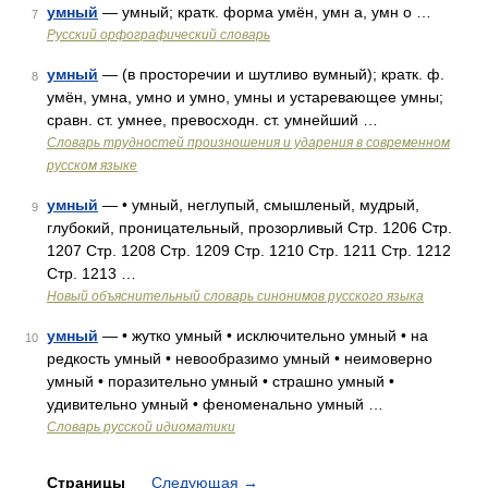
умный
— умный; кратк. форма умён, умн а, умн о …
7
Русский орфографический словарь
умный
— (в просторечии и шутливо вумный); кратк. ф.
8
умён, умна, умно и умно, умны и устаревающее умны;
сравн. ст. умнее, превосходн. ст. умнейший …
Словарь трудностей произношения и ударения в современном
русском языке
умный
— • умный, неглупый, смышленый, мудрый,
9
глубокий, проницательный, прозорливый Стр. 1206 Стр.
1207 Стр. 1208 Стр. 1209 Стр. 1210 Стр. 1211 Стр. 1212
Стр. 1213 …
Новый объяснительный словарь синонимов русского языка
умный
— • жутко умный • исключительно умный • на
10
редкость умный • невообразимо умный • неимоверно
умный • поразительно умный • страшно умный •
удивительно умный • феноменально умный …
Словарь русской идиоматики
Страницы
Следующая
→