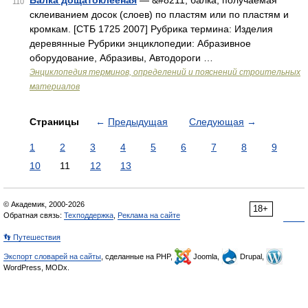
Балка дощатоклееная
— &#8211; балка, получаемая
110
склеиванием досок (слоев) по пластям или по пластям и
кромкам. [СТБ 1725 2007] Рубрика термина: Изделия
деревянные Рубрики энциклопедии: Абразивное
оборудование, Абразивы, Автодороги …
Энциклопедия терминов, определений и пояснений строительных
материалов
Страницы
←
Предыдущая
Следующая
→
1
2
3
4
5
6
7
8
9
10
11
12
13
© Академик, 2000-2026
18+
Обратная связь:
Техподдержка
,
Реклама на сайте
👣 Путешествия
Экспорт словарей на сайты
, сделанные на PHP,
Joomla,
Drupal,
WordPress, MODx.