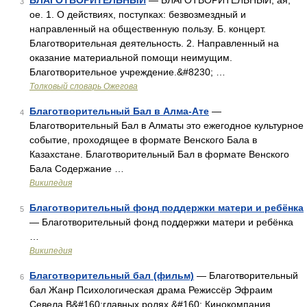
БЛАГОТВОРИТЕЛЬНЫЙ
— БЛАГОТВОРИТЕЛЬНЫЙ, ая,
3
ое. 1. О действиях, поступках: безвозмездный и
направленный на общественную пользу. Б. концерт.
Благотворительная деятельность. 2. Направленный на
оказание материальной помощи неимущим.
Благотворительное учреждение.&#8230; …
Толковый словарь Ожегова
Благотворительный Бал в Алма-Ате
—
4
Благотворительный Бал в Алматы это ежегодное культурное
событие, проходящее в формате Венского Бала в
Казахстане. Благотворительный Бал в формате Венского
Бала Содержание …
Википедия
Благотворительный фонд поддержки матери и ребёнка
5
— Благотворительный фонд поддержки матери и ребёнка
…
Википедия
Благотворительный бал (фильм)
— Благотворительный
6
бал Жанр Психологическая драма Режиссёр Эфраим
Севела В&#160;главных ролях &#160; Кинокомпания …