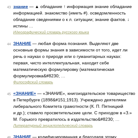
знание
— ▲ обладание ↑ информация знание обладание
43
информацией. знакомство (иметь #). осведомленность
обладание сведениями о к л. ситуации; знание фактов. ↓
истины …
Идеографический словарь русского языка
ЗНАНИЕ
— любая форма познания. Выделяют две
44
основные формы знания в зависимости от того, идет ли
речь о науках о природе или о гуманитарных науках:
первая, чисто интеллектуальная, находит себе
математическую формулировку (математическая
формулировка&#8230; …
Философский словарь
«ЗНАНИЕ»
— «ЗНАНИЕ», книгоиздательское товарищество
45
в Петербурге (1898&#151;1913). Учреждено деятелями
либерального Комитета грамотности (К. П. Пятницкий
и др.); ставило просветительские цели. С приходом в «З.»
М. Горького превратилось в издательство&#8230; …
Литературный энциклопедический словарь
ЗНАНИЕ
— кодифицированная и благодаря этому
46