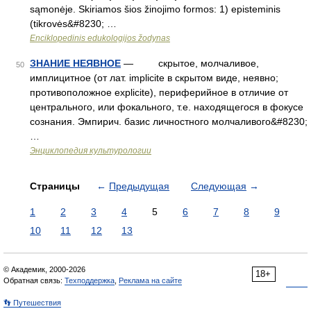
sąmonėje. Skiriamos šios žinojimo formos: 1) episteminis
(tikrovės&#8230; …
Enciklopedinis edukologijos žodynas
ЗНАНИЕ НЕЯВНОЕ
— скрытое, молчаливое,
50
имплицитное (от лат. implicite в скрытом виде, неявно;
противоположное explicite), периферийное в отличие от
центрального, или фокального, т.е. находящегося в фокусе
сознания. Эмпирич. базис личностного молчаливого&#8230;
…
Энциклопедия культурологии
Страницы
←
Предыдущая
Следующая
→
1
2
3
4
5
6
7
8
9
10
11
12
13
© Академик, 2000-2026
18+
Обратная связь:
Техподдержка
,
Реклама на сайте
👣 Путешествия