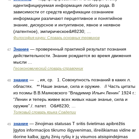
идентифицируемая информация любого рода. В
зависимости от средств кодификации сознанием
информации различают перцептивное и понятийное
знание, дискурсное и интуитивное, явное и неявное
(латентное), эмпирическое&#8230; …
Философия науки: Словарь основных терминов
Знание
— проверенный практикой результат познания
47
действительности. Знание рождается во время движения
мысли …
Геоэкономический словарь-справочник
знание
— , ия, ср. 1. Совокупность познаний в каких л.
48
областях. ** Наше знанье, сила и оружие. // Часть цитаты
из поэмы В.В.Маяковского “Владимир Ильич Ленин” 1924 г.:
“Ленин и теперь живее всех живых наше знанье, сила и
оружие”./. патет. О&#8230; …
Толковый словарь языка Совдепии
знание
— žinojimas statusas T sritis švietimas apibrėžtis
49
Įgytos informacijos tikrumo išgyvenimas, išreiškiamas vidine ar
išorine kalba; įgytų žinių ryšių ir jų visumos atsispindėjimas