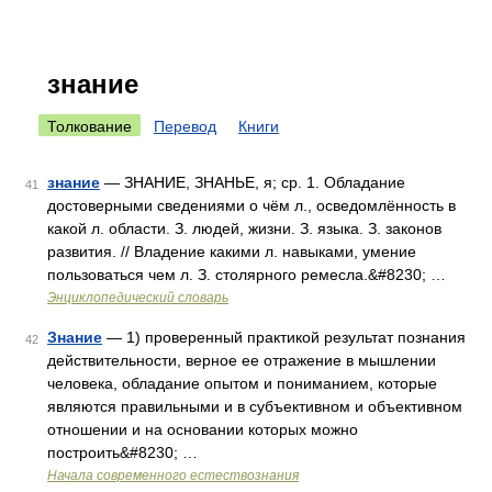
знание
Толкование
Перевод
Книги
знание
— ЗНАНИЕ, ЗНАНЬЕ, я; ср. 1. Обладание
41
достоверными сведениями о чём л., осведомлённость в
какой л. области. З. людей, жизни. З. языка. З. законов
развития. // Владение какими л. навыками, умение
пользоваться чем л. З. столярного ремесла.&#8230; …
Энциклопедический словарь
Знание
— 1) проверенный практикой результат познания
42
действительности, верное ее отражение в мышлении
человека, обладание опытом и пониманием, которые
являются правильными и в субъективном и объективном
отношении и на основании которых можно
построить&#8230; …
Начала современного естествознания