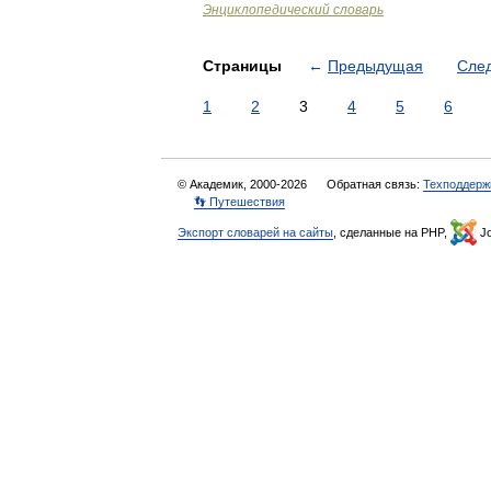
Энциклопедический словарь
Страницы
←
Предыдущая
Сле
1
2
3
4
5
6
© Академик, 2000-2026
Обратная связь:
Техподдерж
👣 Путешествия
Экспорт словарей на сайты
, сделанные на PHP,
Jo