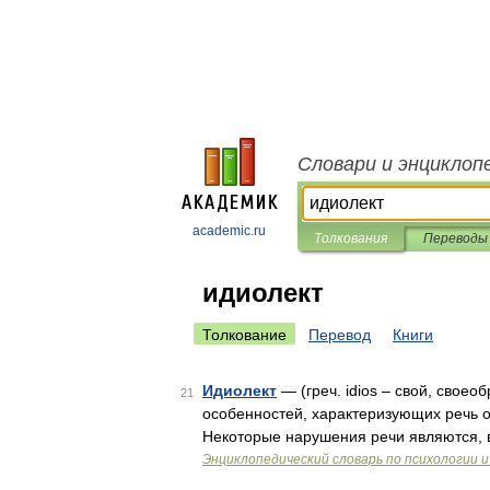
Словари и энциклоп
academic.ru
Толкования
Переводы
идиолект
Толкование
Перевод
Книги
Идиолект
— (греч. idios – свой, своео
21
особенностей, характеризующих речь о
Некоторые нарушения речи являются, 
Энциклопедический словарь по психологии и