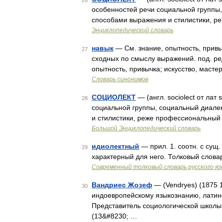
26
особенностей речи социальной группы
способами выражения и стилистики, р
Энциклопедический словарь
навык
— См. знание, опытность, привы
27
сходных по смыслу выражений. под. ред
опытность, привычка; искусство, масте
Словарь синонимов
СОЦИОЛЕКТ
— (англ. sociolect от лат
28
социальной группы, социальный диале
и стилистики, реже профессиональный 
Большой Энциклопедический словарь
идиолектный
— прил. 1. соотн. с сущ.
29
характерный для него. Толковый слова
Современный толковый словарь русского я
Вандриес Жозеф
— (Vendryes) (1875 
30
индоевропейскому языкознанию, латинс
Представитель социологической школы
(13&#8230; …