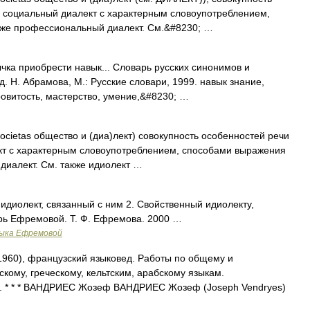
, социальный диалект с характерным словоупотреблением,
еже профессиональный диалект. См.&#8230; …
чка приобрести навык... Словарь русских синонимов и
. Н. Абрамова, М.: Русские словари, 1999. навык знание,
ровитость, мастерство, умение,&#8230; …
 societas общество и (диа)лект) совокупность особенностей речи
кт с характерным словоупотреблением, способами выражения
диалект. См. также идиолект …
 идиолект, связанный с ним 2. Свойственный идиолекту,
рь Ефремовой. Т. Ф. Ефремова. 2000 …
зыка Ефремовой
1960), французский языковед. Работы по общему и
кому, греческому, кельтским, арабскому языкам.
. * * * ВАНДРИЕС Жозеф ВАНДРИЕС Жозеф (Joseph Vendryes)