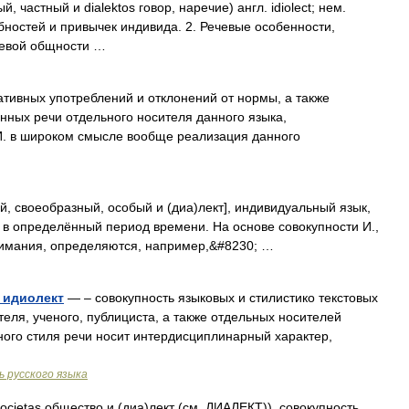
й, частный и dialektos говор, наречие) англ. idiolect; нем.
собностей и привычек индивида. 2. Речевые особенности,
евой общности …
тивных употреблений и отклонений от нормы, а также
енных речи отдельного носителя данного языка,
И. в широком смысле вообще реализация данного
вой, своеобразный, особый и (диа)лект], индивидуальный язык,
в определённый период времени. На основе совокупности И.,
мания, определяются, например,&#8230; …
 идиолект
— – совокупность языковых и стилистико текстовых
еля, ученого, публициста, а также отдельных носителей
ого стиля речи носит интердисциплинарный характер,
 русского языка
 societas общество и (диа)лект (см. ДИАЛЕКТ)), совокупность