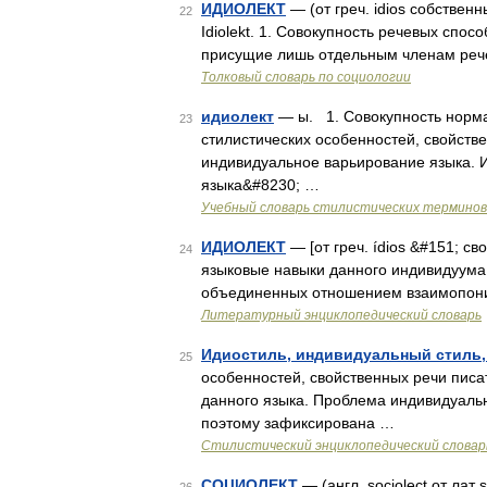
ИДИОЛЕКТ
— (от греч. idios собственны
22
Idiolekt. 1. Совокупность речевых спо
присущие лишь отдельным членам реч
Толковый словарь по социологии
идиолект
— ы. 1. Совокупность норма
23
стилистических особенностей, свойств
индивидуальное варьирование языка. 
языка&#8230; …
Учебный словарь стилистических терминов
ИДИОЛЕКТ
— [от греч. ídios &#151; с
24
языковые навыки данного индивидуума 
объединенных отношением взаимопони
Литературный энциклопедический словарь
Идиостиль, индивидуальный стиль,
25
особенностей, свойственных речи писат
данного языка. Проблема индивидуальн
поэтому зафиксирована …
Стилистический энциклопедический словарь
СОЦИОЛЕКТ
— (англ. sociolect от лат