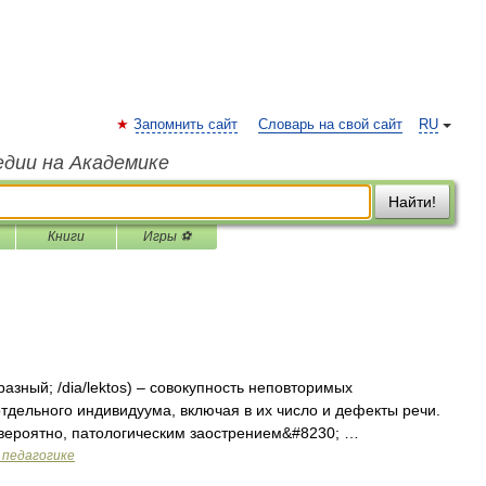
Запомнить сайт
Словарь на свой сайт
RU
едии на Академике
Найти!
Книги
Игры ⚽
бразный; /dia/lektos) – совокупность неповторимых
тдельного индивидуума, включая в их число и дефекты речи.
вероятно, патологическим заострением&#8230; …
 педагогике