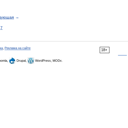
дующая
→
7
ка
,
Реклама на сайте
18+
omla,
Drupal,
WordPress, MODx.