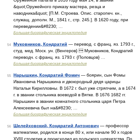
Оружейной палаты в 1616 году мая 24, в звании
&quot;Оружейного приказу мастера, резца и
наводника&quot; [П.М. Строева. Опис. старопеч. кн.,
служащ. дополн. М., 1841 г., стр. 245.]. В 1620 году, при
переведении&#8230; …
Большая биографическая энциклопедия
Муковников, Кондратий
— перевод. с франц. яз. 1793 г.,
54
студ. мед. Моск. ун. {Венгеров}  Муковников, Кондратий
переводч. с франц. яз. 1793 г. {Половцов} …
Большая биографическая энциклопедия
Нарышкин, Кондратий Фомич
— боярин, сын Фомы
55
Ивановича Нарышкина и двоюродный дядя царицы
Натальи Кирилловны. В 1672 г. был уже стряпчим, а в 1674
г. в звании стольника воеводой в Вятке. В 1676 1682 гг.
Нарышкин в звании комнатного стольника царя Петра
Алексеевича был на&#8230; …
Большая биографическая энциклопедия
Шелейховский, Кондратий Антонович
— профессор
56
математики, родился в конце 80 х, или начале 90 х годов
XVIII столетия и происходил из польского шляхетства. По