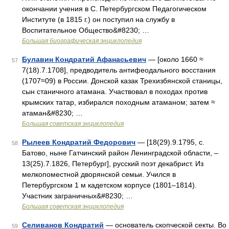
окончании учения в C. Петербургском Педагогическом
Институте (в 1815 г.) он поступил на службу в
Воспитательное Общество&#8230; …
Большая биографическая энциклопедия
Булавин Кондратий Афанасьевич
— [около 1660 ≈
57
7(18).7.1708], предводитель антифеодального восстания
(1707≈09) в России. Донской казак Трехизбянской станицы,
сын станичного атамана. Участвовал в походах против
крымских татар, избирался походным атаманом; затем ≈
атаман&#8230; …
Большая советская энциклопедия
Рылеев Кондратий Федорович
— [18(29).9.1795, с.
58
Батово, ныне Гатчинский район Ленинградской области, ‒
13(25).7.1826, Петербург], русский поэт декабрист. Из
мелкопоместной дворянской семьи. Учился в
Петербургском 1 м кадетском корпусе (1801‒1814).
Участник заграничных&#8230; …
Большая советская энциклопедия
Селиванов Кондратий
— основатель скопческой секты. Во
59