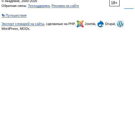
© Академик, 2000-2026
18+
Обратная связь:
Техподдержка
,
Реклама на сайте
👣 Путешествия
Экспорт словарей на сайты
, сделанные на PHP,
Joomla,
Drupal,
WordPress, MODx.