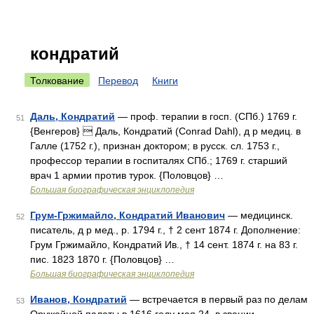
кондратий
Толкование
Перевод
Книги
Даль, Кондратий
— проф. терапии в госп. (СПб.) 1769 г.
51
{Венгеров}  Даль, Кондратий (Conrad Dahl), д р медиц. в
Галле (1752 г.), признан доктором; в русск. сл. 1753 г.,
профессор терапии в госпиталях СПб.; 1769 г. старший
врач 1 армии против турок. {Половцов} …
Большая биографическая энциклопедия
Грум-Гржимайло, Кондратий Иванович
— медицинск.
52
писатель, д р мед., р. 1794 г., † 2 сент 1874 г. Дополнение:
Грум Гржимайло, Кондратий Ив., † 14 сент. 1874 г. на 83 г.
пис. 1823 1870 г. {Половцов} …
Большая биографическая энциклопедия
Иванов, Кондратий
— встречается в первый раз по делам
53