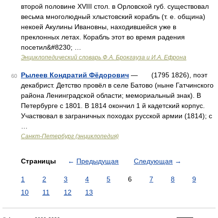
второй половине XVIII стол. в Орловской губ. существовал
весьма многолюдный хлыстовский корабль (т. е. община)
некоей Акулины Ивановны, находившейся уже в
преклонных летах. Корабль этот во время радения
посетил&#8230; …
Энциклопедический словарь Ф.А. Брокгауза и И.А. Ефрона
Рылеев Кондратий Фёдорович
— (1795 1826), поэт
60
декабрист. Детство провёл в селе Батово (ныне Гатчинского
района Ленинградской области; мемориальный знак). В
Петербурге с 1801. В 1814 окончил 1 й кадетский корпус.
Участвовал в заграничных походах русской армии (1814); с
…
Санкт-Петербург (энциклопедия)
Страницы
←
Предыдущая
Следующая
→
1
2
3
4
5
6
7
8
9
10
11
12
13