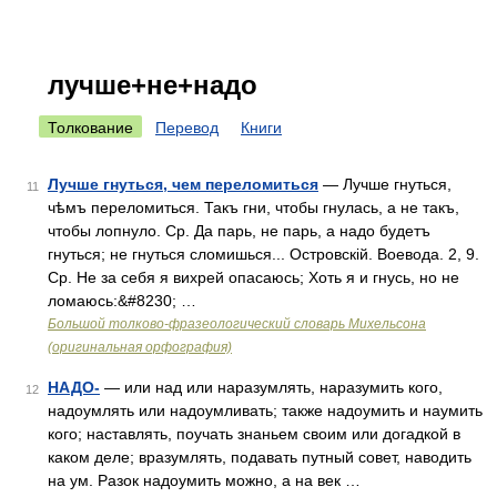
лучше+не+надо
Толкование
Перевод
Книги
Лучше гнуться, чем переломиться
— Лучше гнуться,
11
чѣмъ переломиться. Такъ гни, чтобы гнулась, а не такъ,
чтобы лопнуло. Ср. Да парь, не парь, а надо будетъ
гнуться; не гнуться сломишься... Островскій. Воевода. 2, 9.
Ср. Не за себя я вихрей опасаюсь; Хоть я и гнусь, но не
ломаюсь:&#8230; …
Большой толково-фразеологический словарь Михельсона
(оригинальная орфография)
НАДО-
— или над или наразумлять, наразумить кого,
12
надоумлять или надоумливать; также надоумить и наумить
кого; наставлять, поучать знаньем своим или догадкой в
каком деле; вразумлять, подавать путный совет, наводить
на ум. Разок надоумить можно, а на век …