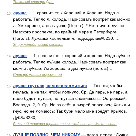
Толковый словарь Даля
лучше
— I. сравнит. ст. к Хороший и Хорошо. Надо л.
13
работать. Тепло л. холода. Нарисовать портрет как можно
л. Ум хорошо, а два лучше (Погов.). * Нет ничего лучше
Невского проспекта, по крайней мере в Петербурге
(Гоголь). Лужайка как нельзя л. подходила&#8230; …
Энциклопедический словарь
лучше
— 1. сравнит. ст. к хороший и хорошо. Надо лу/чше
14
работать. Тепло лу/чше холода. Нарисовать портрет как
можно лу/чше. Ум хорошо, а два лучше (погов.) …
Словарь многих выражений
лучше гнуться, чем переломиться
— Так гни, чтобы
15
гнулась, а не так, чтобы лопнуло. Ср. Да парь, не парь, а
надо будет гнуться; не гнуться сломишься... Островский.
Воевода. 2, 9. Ср. Не за себя я вихрей опасаюсь; Хоть я и
гнус, но не ломаюсь: Так бури мало мне вредят. Крылов.
Дуб&#8230; …
Большой толково-фразеологический словарь Михельсона
ЛУЧШЕ ПОЗДНО, ЧЕМ НИКОМУ
— погов. перед.: Лучше
16