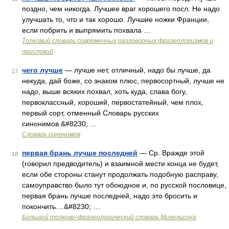
поздно, чем никогда. Лучшее враг хорошего посл. Не надо
улучшать то, что и так хорошо. Лучшие ножки Франции,
если побрить и выпрямить похвала …
Толковый словарь современных разговорных фразеологизмов и
присловий
чего лучше
— лучше нет, отличный, надо бы лучше, да
17
некуда, дай боже, со знаком плюс, первосортный, лучше не
надо, выше всяких похвал, хоть куда, слава богу,
первоклассный, хороший, первостатейный, чем плох,
первый сорт, отменный Словарь русских
синонимов.&#8230; …
Словарь синонимов
первая брань лучше последней
— Ср. Вражде этой
18
(говорил предводитель) и взаимной мести конца не будет,
если обе стороны станут продолжать подобную расправу,
самоуправство было тут обоюдное и, по русской пословице,
первая брань лучше последней, надо это бросить и
покончить....&#8230; …
Большой толково-фразеологический словарь Михельсона