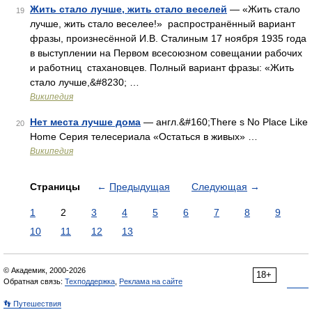
Жить стало лучше, жить стало веселей
— «Жить стало
19
лучше, жить стало веселее!» распространённый вариант
фразы, произнесённой И.В. Сталиным 17 ноября 1935 года
в выступлении на Первом всесоюзном совещании рабочих
и работниц стахановцев. Полный вариант фразы: «Жить
стало лучше,&#8230; …
Википедия
Нет места лучше дома
— англ.&#160;There s No Place Like
20
Home Серия телесериала «Остаться в живых» …
Википедия
Страницы
←
Предыдущая
Следующая
→
1
2
3
4
5
6
7
8
9
10
11
12
13
© Академик, 2000-2026
18+
Обратная связь:
Техподдержка
,
Реклама на сайте
👣 Путешествия