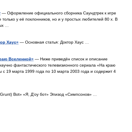
y
— Оформление официального сборника Саундтрек к игре
не только у её поклонников, но и у простых любителей 80 х. В
ных …
ор Хаус»
— Основная статья: Доктор Хаус …
краю Вселенной»
— Ниже приведён список и описание
научно фантастического телевизионного сериала «На краю
 с 19 марта 1999 года по 10 марта 2003 года и содержит 4
 Grunt) Bot» «Я, Д’оу бот» Эпизод «Симпсонов» …