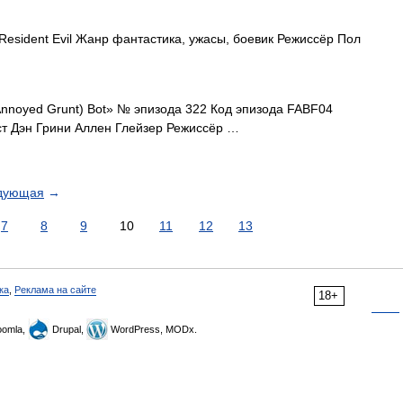
esident Evil Жанр фантастика, ужасы, боевик Режиссёр Пол
nnoyed Grunt) Bot» № эпизода 322 Код эпизода FABF04
т Дэн Грини Аллен Глейзер Режиссёр …
дующая
→
7
8
9
10
11
12
13
ка
,
Реклама на сайте
18+
omla,
Drupal,
WordPress, MODx.