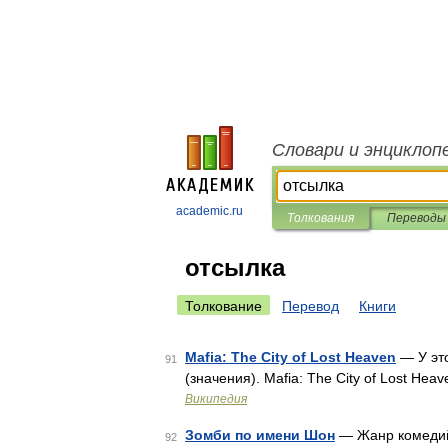
Словари и энциклоп
academic.ru
Толкования
Переводы
отсылка
Толкование
Перевод
Книги
Mafia: The City of Lost Heaven
— У это
91
(значения). Mafia: The City of Lost H
Википедия
Зомби по имени Шон
— Жанр комеди
92