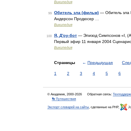
Википедия
Обитель зла (фильм)
— Обитель зла R
99
Андерсон Продюсер …
Википедия
Я, Д'оу-бот
— Эпизод Симпсонов «I, (A
100
Первый эфир 11 января 2004 Сценарис
Википедия
Страницы
←
Предыдущая
Сле
1
2
3
4
5
6
© Академик, 2000-2026
Обратная связь:
Техподдерж
👣 Путешествия
Экспорт словарей на сайты
, сделанные на PHP,
Jo