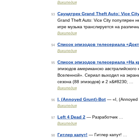
Википедия
Саундтрек Grand Theft Auto: Vice Cit
93
Grand Theft Auto: Vice City популярен 
игре музыка транслируется на различ
Википедия
Список эпизодов телесериала «Докт
94
Википедия
Список эпизодов телесериала «На 
95
эпизодов американско австралийского 
Вселенной». Сериал выходил на экраны
сезона (88 эпизодов) и 2 х&#8230; …
Википедия
I, (Annoyed Grunt)-Bot
— «I, (Annoyed
96
Википедия
Left 4 Dead 2
— Разработчик …
97
Википедия
Гитлер капут!
— Гитлер капут! …
98