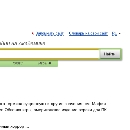
Запомнить сайт
Словарь на свой сайт
RU
едии на Академике
Найти!
Книги
Игры ⚽
го термина существуют и другие значения, см. Мафия
eaven Обложка игры, американское издание версии для ПК …
йный хоррор …