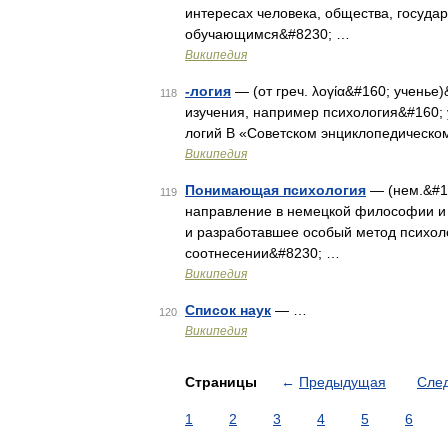
интересах человека, общества, госуд
обучающимся&#8230; …
Википедия
-логия
— (от греч. λογία&#160; ученье
118
изучения, например психология&#160; 
логий В «Советском энциклопедическом
Википедия
Понимающая психология
— (нем.&#16
119
направление в немецкой философии и п
и разработавшее особый метод психоло
соотнесении&#8230; …
Википедия
Список наук
— …
120
Википедия
Страницы
←
Предыдущая
Сле
1
2
3
4
5
6