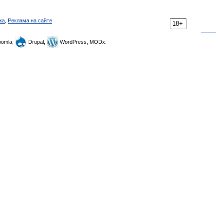
ка
,
Реклама на сайте
18+
omla,
Drupal,
WordPress, MODx.