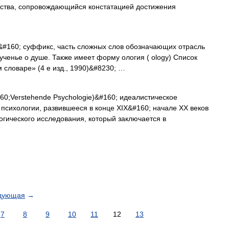
арства, сопровождающийся констатацией достижения
)&#160; суффикс, часть сложных слов обозначающих отрасль
ученье о душе. Также имеет форму ология ( ology) Список
 словаре» (4 е изд., 1990)&#8230; …
0;Verstehende Psychologie)&#160; идеалистическое
сихологии, развившееся в конце XIX&#160; начале XX веков
гического исследования, который заключается в
дующая
→
7
8
9
10
11
12
13