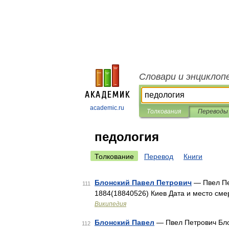
Словари и энциклоп
academic.ru
Толкования
Переводы
педология
Толкование
Перевод
Книги
Блонский Павел Петрович
— Пвел Пе
111
1884(18840526) Киев Дата и место см
Википедия
Блонский Павел
— Пвел Петрович Бло
112