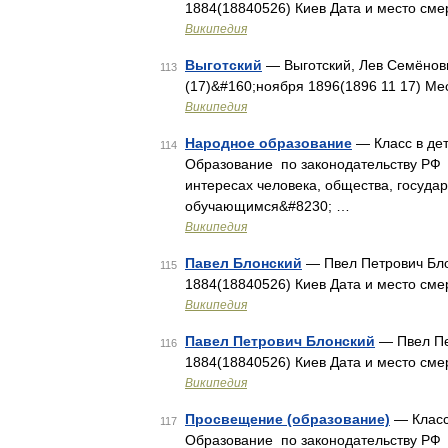
1884(18840526) Киев Дата и место см
Википедия
Выготский
— Выготский, Лев Семёнови
113
(17)&#160;ноября 1896(1896 11 17) М
Википедия
Народное образование
— Класс в дет
114
Образование по законодательству РФ 
интересах человека, общества, госуд
обучающимся&#8230; …
Википедия
Павел Блонский
— Пвел Петрович Бло
115
1884(18840526) Киев Дата и место см
Википедия
Павел Петрович Блонский
— Пвел Пе
116
1884(18840526) Киев Дата и место см
Википедия
Просвещение (образование)
— Класс 
117
Образование по законодательству РФ 