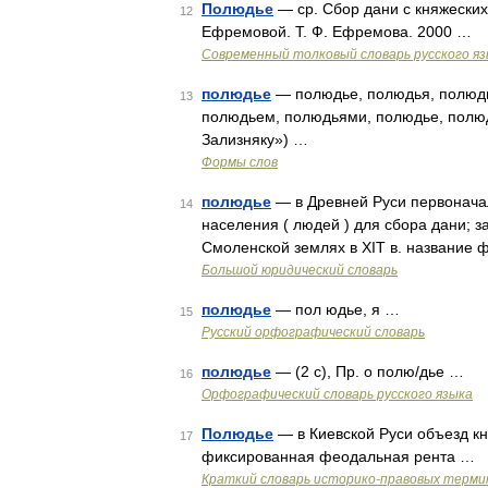
Полюдье
— ср. Сбор дани с княжеских 
12
Ефремовой. Т. Ф. Ефремова. 2000 …
Современный толковый словарь русского я
полюдье
— полюдье, полюдья, полюдь
13
полюдьем, полюдьями, полюдье, полюд
Зализняку») …
Формы слов
полюдье
— в Древней Руси первонача
14
населения ( людей ) для сбора дани; 
Смоленской землях в XIT в. название
Большой юридический словарь
полюдье
— пол юдье, я …
15
Русский орфографический словарь
полюдье
— (2 с), Пр. о полю/дье …
16
Орфографический словарь русского языка
Полюдье
— в Киевской Руси объезд кня
17
фиксированная феодальная рента …
Краткий словарь историко-правовых терми