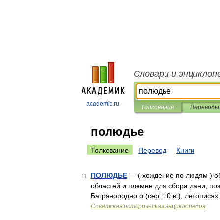
Словари и энциклоп
academic.ru
Толкования
Переводы
полюдье
Толкование
Перевод
Книги
ПОЛЮДЬЕ
— ( хождение по людям ) об
11
областей и племен для сбора дани, поз
Багрянородного (сер. 10 в.), летописях
Советская историческая энциклопедия