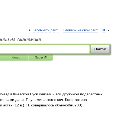
Запомнить сайт
Словарь на свой сайт
RU
едии на Академике
Найти!
Книги
Игры ⚽
ъезд в Киевской Руси князем и его дружиной подвластных
же сами дани. П. упоминается в соч. Константина
 и актах (12 в.). П. совершалось обычно&#8230; …