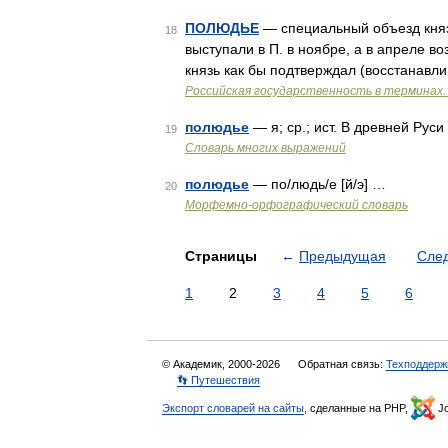
ПОЛЮДЬЕ
— специальный объезд княз
18
выступали в П. в ноябре, а в апреле в
князь как бы подтверждал (восстанавли
Российская государственность в терминах. 
полюдье
— я; ср.; ист. В древней Руси
19
Словарь многих выражений
полюдье
— по/людь/е [й/э] …
20
Морфемно-орфографический словарь
Страницы
←
Предыдущая
Сле
1
2
3
4
5
6
© Академик, 2000-2026
Обратная связь:
Техподдерж
👣 Путешествия
Экспорт словарей на сайты
, сделанные на PHP,
Jo