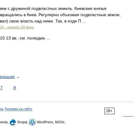
ем с дружиной подвластных земель. Киевские князья
озвращались в Киев. Регулярно объезжая подвластные земли,
вал) свою власть над ними. Так, в ходе П …
IX – начало XX века
 10 13 вв.: см. полюдие …
дующая
→
7
8
ка
,
Реклама на сайте
18+
omla,
Drupal,
WordPress, MODx.