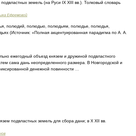
подвластных земель (на Руси IX XIII вв.). Толковый словарь
зыка Ефремовой
я, полюдий, полюдью, полюдьям, полюдье, полюдья,
ьях (Источник: «Полная акцентуированная парадигма по А. А.
льно ежегодный объезд князем и дружиной подвластного
затем сама дань неопределенного размера. В Новгородской и
 фиксированной денежной повинности …
зем подвластных земель для сбора дани; в X XII вв.
нов