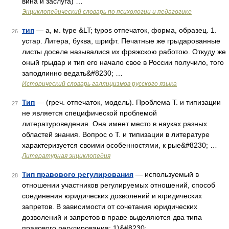
вина и заслуга) …
Энциклопедический словарь по психологии и педагогике
тип
— а, м. type &LT; typos отпечаток, форма, образец. 1.
26
устар. Литера, буква, шрифт. Печатные же грыдарованные
листы доселе называлися их фряжскою работою. Откуду же
оный грыдар и тип его начало свое в России получило, того
заподлинно ведать&#8230; …
Исторический словарь галлицизмов русского языка
Тип
— (греч. отпечаток, модель). Проблема Т. и типизации
27
не является специфической проблемой
литературоведения. Она имеет место в науках разных
областей знания. Вопрос о Т. и типизации в литературе
характеризуется своими особенностями, к рые&#8230; …
Литературная энциклопедия
Тип правового регулирования
— используемый в
28
отношении участников регулируемых отношений, способ
соединения юридических дозволений и юридических
запретов. В зависимости от сочетания юридических
дозволений и запретов в праве выделяются два типа
правового регулирования: 1)&#8230; …