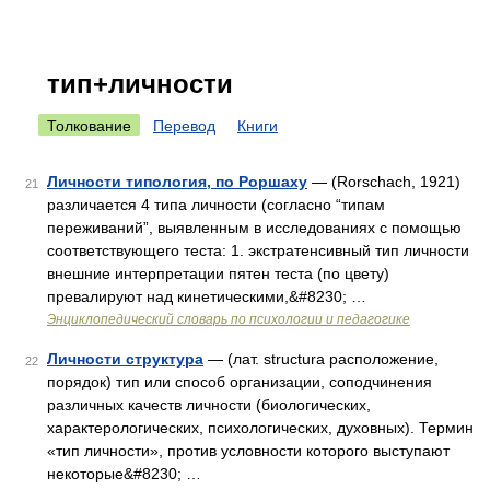
тип+личности
Толкование
Перевод
Книги
Личности типология, по Роршаху
— (Rorschach, 1921)
21
различается 4 типа личности (согласно “типам
переживаний”, выявленным в исследованиях с помощью
соответствующего теста: 1. экстратенсивный тип личности
внешние интерпретации пятен теста (по цвету)
превалируют над кинетическими,&#8230; …
Энциклопедический словарь по психологии и педагогике
Личности структура
— (лат. structura расположение,
22
порядок) тип или способ организации, соподчинения
различных качеств личности (биологических,
характерологических, психологических, духовных). Термин
«тип личности», против условности которого выступают
некоторые&#8230; …