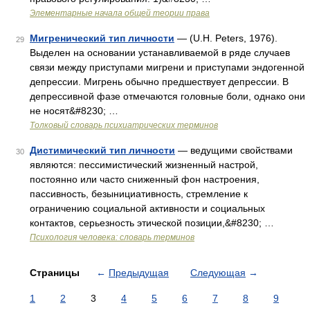
Элементарные начала общей теории права
Мигренический тип личности
— (U.H. Peters, 1976).
29
Выделен на основании устанавливаемой в ряде случаев
связи между приступами мигрени и приступами эндогенной
депрессии. Мигрень обычно предшествует депрессии. В
депрессивной фазе отмечаются головные боли, однако они
не носят&#8230; …
Толковый словарь психиатрических терминов
Дистимический тип личности
— ведущими свойствами
30
являются: пессимистический жизненный настрой,
постоянно или часто сниженный фон настроения,
пассивность, безынициативность, стремление к
ограничению социальной активности и социальных
контактов, серьезность этической позиции,&#8230; …
Психология человека: словарь терминов
Страницы
←
Предыдущая
Следующая
→
1
2
3
4
5
6
7
8
9